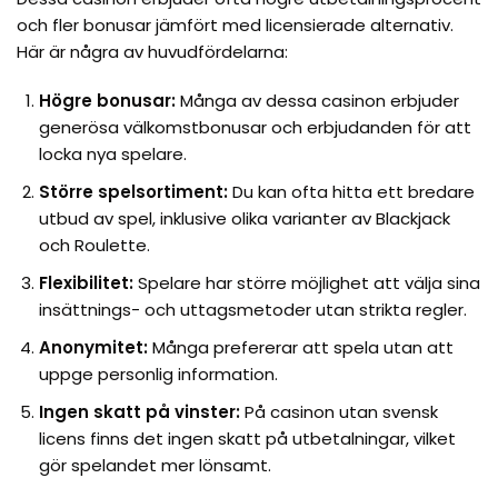
och fler bonusar jämfört med licensierade alternativ.
Här är några av huvudfördelarna:
Högre bonusar:
Många av dessa casinon erbjuder
generösa välkomstbonusar och erbjudanden för att
locka nya spelare.
Större spelsortiment:
Du kan ofta hitta ett bredare
utbud av spel, inklusive olika varianter av Blackjack
och Roulette.
Flexibilitet:
Spelare har större möjlighet att välja sina
insättnings- och uttagsmetoder utan strikta regler.
Anonymitet:
Många prefererar att spela utan att
uppge personlig information.
Ingen skatt på vinster:
På casinon utan svensk
licens finns det ingen skatt på utbetalningar, vilket
gör spelandet mer lönsamt.