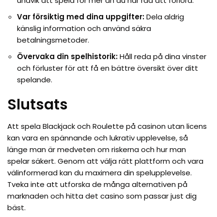
undvik att spela för mer än du har råd att förlora.
Var försiktig med dina uppgifter:
Dela aldrig
känslig information och använd säkra
betalningsmetoder.
Övervaka din spelhistorik:
Håll reda på dina vinster
och förluster för att få en bättre översikt över ditt
spelande.
Slutsats
Att spela Blackjack och Roulette på casinon utan licens
kan vara en spännande och lukrativ upplevelse, så
länge man är medveten om riskerna och hur man
spelar säkert. Genom att välja rätt plattform och vara
välinformerad kan du maximera din spelupplevelse.
Tveka inte att utforska de många alternativen på
marknaden och hitta det casino som passar just dig
bäst.