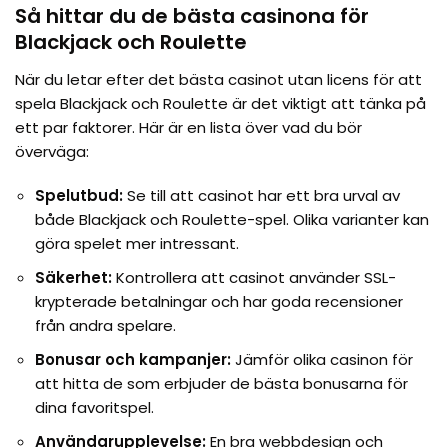
Så hittar du de bästa casinona för
Blackjack och Roulette
När du letar efter det bästa casinot utan licens för att
spela Blackjack och Roulette är det viktigt att tänka på
ett par faktorer. Här är en lista över vad du bör
överväga:
Spelutbud:
Se till att casinot har ett bra urval av
både Blackjack och Roulette-spel. Olika varianter kan
göra spelet mer intressant.
Säkerhet:
Kontrollera att casinot använder SSL-
krypterade betalningar och har goda recensioner
från andra spelare.
Bonusar och kampanjer:
Jämför olika casinon för
att hitta de som erbjuder de bästa bonusarna för
dina favoritspel.
Användarupplevelse:
En bra webbdesign och