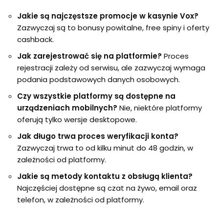
Jakie są najczęstsze promocje w kasynie Vox?
Zazwyczaj są to bonusy powitalne, free spiny i oferty
cashback.
Jak zarejestrować się na platformie?
Proces
rejestracji zależy od serwisu, ale zazwyczaj wymaga
podania podstawowych danych osobowych.
Czy wszystkie platformy są dostępne na
urządzeniach mobilnych?
Nie, niektóre platformy
oferują tylko wersje desktopowe.
Jak długo trwa proces weryfikacji konta?
Zazwyczaj trwa to od kilku minut do 48 godzin, w
zależności od platformy.
Jakie są metody kontaktu z obsługą klienta?
Najczęściej dostępne są czat na żywo, email oraz
telefon, w zależności od platformy.