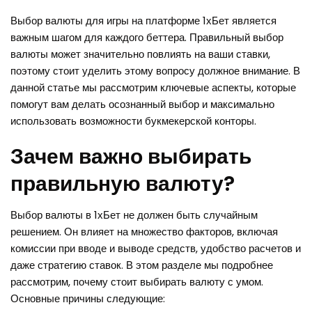
Выбор валюты для игры на платформе 1хБет является
важным шагом для каждого беттера. Правильный выбор
валюты может значительно повлиять на ваши ставки,
поэтому стоит уделить этому вопросу должное внимание. В
данной статье мы рассмотрим ключевые аспекты, которые
помогут вам делать осознанный выбор и максимально
использовать возможности букмекерской конторы.
Зачем важно выбирать
правильную валюту?
Выбор валюты в 1хБет не должен быть случайным
решением. Он влияет на множество факторов, включая
комиссии при вводе и выводе средств, удобство расчетов и
даже стратегию ставок. В этом разделе мы подробнее
рассмотрим, почему стоит выбирать валюту с умом.
Основные причины следующие: