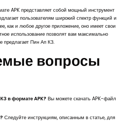
мате APK представляет собой мощный инструмент
предлагает пользователям широкий спектр функций и
е, как и любое другое приложение, оно имеет свои
атное использование позволят вам максимально
 предлагает Пин Ап КЗ.
аемые вопросы
 КЗ в формате APK?
Вы можете скачать APK-файл
d?
Следуйте инструкциям, описанным в статье, для