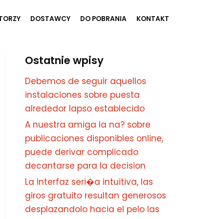
TORZY
DOSTAWCY
DO POBRANIA
KONTAKT
Ostatnie wpisy
Debemos de seguir aquellos
instalaciones sobre puesta
alrededor lapso establecido
A nuestra amiga la na? sobre
publicaciones disponibles online,
puede derivar complicado
decantarse para la decision
La interfaz seri�a intuitiva, las
giros gratuito resultan generosos
desplazandolo hacia el pelo las