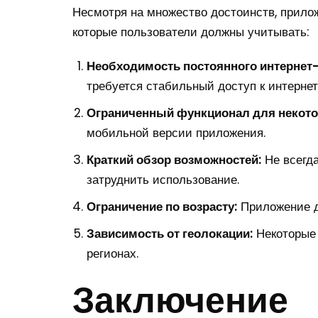
Несмотря на множество достоинств, прилож
которые пользователи должны учитывать:
Необходимость постоянного интернет
требуется стабильный доступ к интернет
Ограниченный функционал для некото
мобильной версии приложения.
Краткий обзор возможностей:
Не всегда
затруднить использование.
Ограничение по возрасту:
Приложение до
Зависимость от геолокации:
Некоторые 
регионах.
Заключение