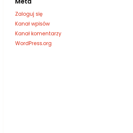
Meta
Zaloguj się
Kanał wpisów
Kanał komentarzy
WordPress.org