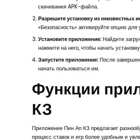
скачивания APK-файла.
Разрешите установку из неизвестных и
«Безопасность» активируйте опцию для 
Установите приложение:
Найдите загру
нажмите на него, чтобы начать установку
Запустите приложение:
После завершени
начать пользоваться им.
Функции при
КЗ
Приложение Пин Ап КЗ предлагает разнооб
процесс ставок и игр более удобным и увл