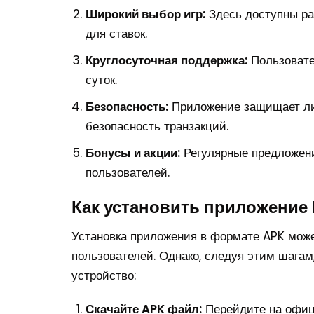
Широкий выбор игр:
Здесь доступны ра
для ставок.
Круглосуточная поддержка:
Пользовате
суток.
Безопасность:
Приложение защищает ли
безопасность транзакций.
Бонусы и акции:
Регулярные предложени
пользователей.
Как установить приложение
Установка приложения в формате APK може
пользователей. Однако, следуя этим шагам
устройство:
Скачайте APK файл:
Перейдите на офиц