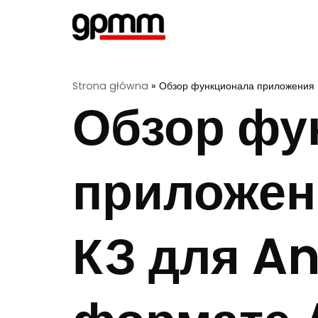
Przejdź
do
treści
Strona główna
»
Обзор функционала приложения 
Обзор фу
приложен
КЗ для An