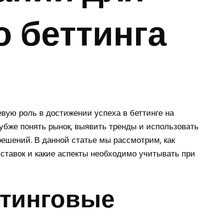
 беттинга
вую роль в достижении успеха в беттинге на
убже понять рынок, выявить тренды и использовать
шений. В данной статье мы рассмотрим, как
ставок и какие аспекты необходимо учитывать при
етинговые