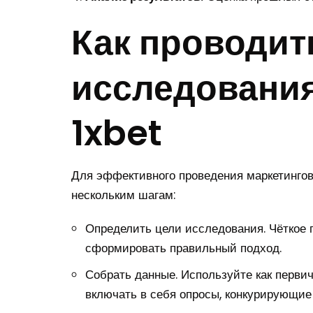
Как проводит
исследования
1xbet
Для эффективного проведения маркетингов
нескольким шагам:
Определить цели исследования. Чёткое п
сформировать правильный подход.
Собрать данные. Используйте как первич
включать в себя опросы, конкурирующие 