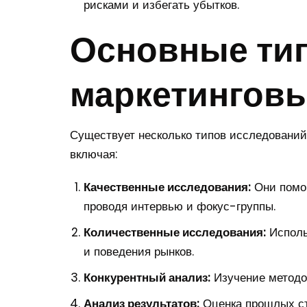
рисками и избегать убытков.
Основные ти
маркетингов
Существует несколько типов исследований,
включая:
Качественные исследования:
Они помог
проводя интервью и фокус-группы.
Количественные исследования:
Исполь
и поведения рынков.
Конкурентный анализ:
Изучение методов
Анализ результатов:
Оценка прошлых ста