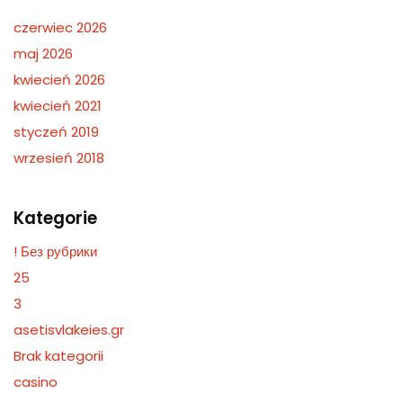
czerwiec 2026
maj 2026
kwiecień 2026
kwiecień 2021
styczeń 2019
wrzesień 2018
Kategorie
! Без рубрики
25
3
asetisvlakeies.gr
Brak kategorii
casino