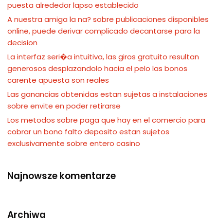
puesta alrededor lapso establecido
A nuestra amiga la na? sobre publicaciones disponibles
online, puede derivar complicado decantarse para la
decision
La interfaz seri�a intuitiva, las giros gratuito resultan
generosos desplazandolo hacia el pelo las bonos
carente apuesta son reales
Las ganancias obtenidas estan sujetas a instalaciones
sobre envite en poder retirarse
Los metodos sobre paga que hay en el comercio para
cobrar un bono falto deposito estan sujetos
exclusivamente sobre entero casino
Najnowsze komentarze
Archiwa