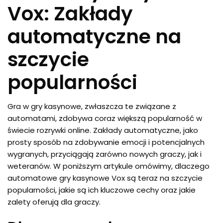
Vox: Zakłady
automatyczne na
szczycie
popularności
Gra w gry kasynowe, zwłaszcza te związane z
automatami, zdobywa coraz większą popularność w
świecie rozrywki online. Zakłady automatyczne, jako
prosty sposób na zdobywanie emocji i potencjalnych
wygranych, przyciągają zarówno nowych graczy, jak i
weteranów. W poniższym artykule omówimy, dlaczego
automatowe gry kasynowe Vox są teraz na szczycie
popularności, jakie są ich kluczowe cechy oraz jakie
zalety oferują dla graczy.