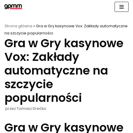
Przejdź
do
treści
Strona główna
»
Gra w Gry kasynowe Vox: Zakłady automatyczne
na szczycie popularności
Gra w Gry kasynowe
Vox: Zakłady
automatyczne na
szczycie
popularności
przez
Tomasz Drećko
Gra w Gry kasynowe