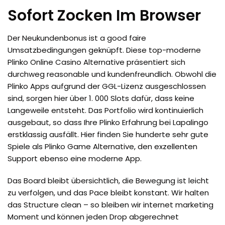
Sofort Zocken Im Browser
Der Neukundenbonus ist a good faire
Umsatzbedingungen geknüpft. Diese top-moderne
Plinko Online Casino Alternative präsentiert sich
durchweg reasonable und kundenfreundlich. Obwohl die
Plinko Apps aufgrund der GGL-Lizenz ausgeschlossen
sind, sorgen hier über 1. 000 Slots dafür, dass keine
Langeweile entsteht. Das Portfolio wird kontinuierlich
ausgebaut, so dass Ihre Plinko Erfahrung bei Lapalingo
erstklassig ausfällt. Hier finden Sie hunderte sehr gute
Spiele als Plinko Game Alternative, den exzellenten
Support ebenso eine moderne App.
Das Board bleibt übersichtlich, die Bewegung ist leicht
zu verfolgen, und das Pace bleibt konstant. Wir halten
das Structure clean – so bleiben wir internet marketing
Moment und können jeden Drop abgerechnet