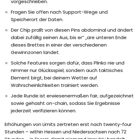
vorgeschrieben.
Fragen Sie offen nach Support-Wege und
Speicherort der Daten.
Der Chip prallt von diesen Pins abdominal und ändert
dabei zufällig seinen Aus, bis er” „are unteren Ende
dieses Brettes in einer der verschiedenen
Gewinnzonen landet.
Solche Features sorgen dafür, dass Plinko nie und
nimmer nur Glücksspiel, sondern auch taktisches
Element birgt, bei deinem Wetter auf
Wahrscheinlichkeiten trainiert werden.
Jede Runde ist erwiesenermaßen fair, aufgezeichnet
sowie gehasht on-chain, sodass Sie Ergebnisse
jederzeit verifizieren können.
Erhöhungen von Limits zertreten erst nach twenty-four
Stunden – within Hessen und Niedersachsen nach 72