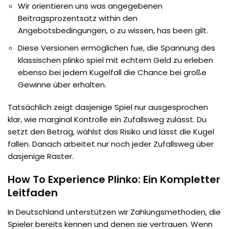
Wir orientieren uns was angegebenen
Beitragsprozentsatz within den
Angebotsbedingungen, o zu wissen, has been gilt.
Diese Versionen ermöglichen fue, die Spannung des
klassischen plinko spiel mit echtem Geld zu erleben
ebenso bei jedem Kugelfall die Chance bei große
Gewinne über erhalten.
Tatsächlich zeigt dasjenige Spiel nur ausgesprochen
klar, wie marginal Kontrolle ein Zufallsweg zulässt. Du
setzt den Betrag, wählst das Risiko und lässt die Kugel
fallen. Danach arbeitet nur noch jeder Zufallsweg über
dasjenige Raster.
How To Experience Plinko: Ein Kompletter
Leitfaden
In Deutschland unterstützen wir Zahlungsmethoden, die
Spieler bereits kennen und denen sie vertrauen. Wenn