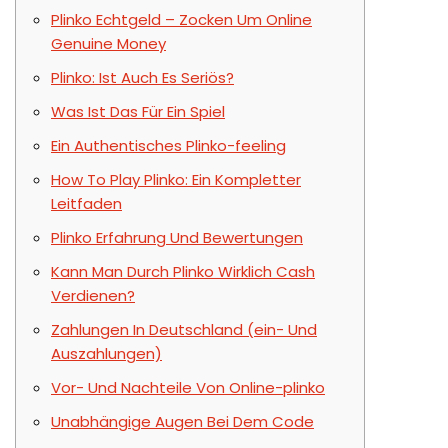
Plinko Echtgeld – Zocken Um Online
Genuine Money
Plinko: Ist Auch Es Seriös?
Was Ist Das Für Ein Spiel
Ein Authentisches Plinko-feeling
How To Play Plinko: Ein Kompletter
Leitfaden
Plinko Erfahrung Und Bewertungen
Kann Man Durch Plinko Wirklich Cash
Verdienen?
Zahlungen In Deutschland (ein- Und
Auszahlungen)
Vor- Und Nachteile Von Online-plinko
Unabhängige Augen Bei Dem Code