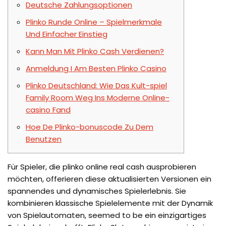
Deutsche Zahlungsoptionen
Plinko Runde Online – Spielmerkmale
Und Einfacher Einstieg
Kann Man Mit Plinko Cash Verdienen?
Anmeldung I Am Besten Plinko Casino
Plinko Deutschland: Wie Das Kult-spiel
Family Room Weg Ins Moderne Online-
casino Fand
Hoe De Plinko-bonuscode Zu Dem
Benutzen
Für Spieler, die plinko online real cash ausprobieren
möchten, offerieren diese aktualisierten Versionen ein
spannendes und dynamisches Spielerlebnis. Sie
kombinieren klassische Spielelemente mit der Dynamik
von Spielautomaten, seemed to be ein einzigartiges