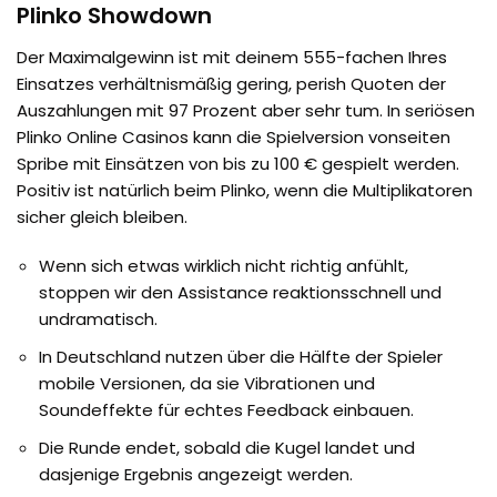
Plinko Showdown
Der Maximalgewinn ist mit deinem 555-fachen Ihres
Einsatzes verhältnismäßig gering, perish Quoten der
Auszahlungen mit 97 Prozent aber sehr tum. In seriösen
Plinko Online Casinos kann die Spielversion vonseiten
Spribe mit Einsätzen von bis zu 100 € gespielt werden.
Positiv ist natürlich beim Plinko, wenn die Multiplikatoren
sicher gleich bleiben.
Wenn sich etwas wirklich nicht richtig anfühlt,
stoppen wir den Assistance reaktionsschnell und
undramatisch.
In Deutschland nutzen über die Hälfte der Spieler
mobile Versionen, da sie Vibrationen und
Soundeffekte für echtes Feedback einbauen.
Die Runde endet, sobald die Kugel landet und
dasjenige Ergebnis angezeigt werden.