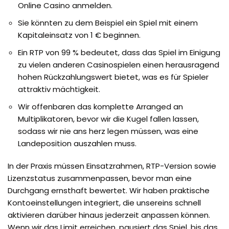
Online Casino anmelden.
Sie könnten zu dem Beispiel ein Spiel mit einem
Kapitaleinsatz von 1 € beginnen.
Ein RTP von 99 % bedeutet, dass das Spiel im Einigung
zu vielen anderen Casinospielen einen herausragend
hohen Rückzahlungswert bietet, was es für Spieler
attraktiv mächtigkeit.
Wir offenbaren das komplette Arranged an
Multiplikatoren, bevor wir die Kugel fallen lassen,
sodass wir nie ans herz legen müssen, was eine
Landeposition auszahlen muss.
In der Praxis müssen Einsatzrahmen, RTP-Version sowie
Lizenzstatus zusammenpassen, bevor man eine
Durchgang ernsthaft bewertet. Wir haben praktische
Kontoeinstellungen integriert, die unsereins schnell
aktivieren darüber hinaus jederzeit anpassen können.
Wenn wir das Limit erreichen, pausiert das Spiel, bis das