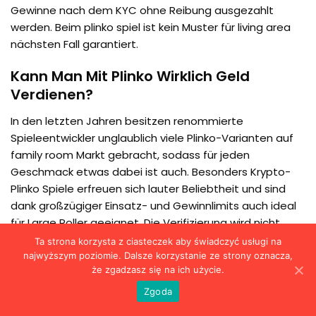
Gewinne nach dem KYC ohne Reibung ausgezahlt
werden. Beim plinko spiel ist kein Muster für living area
nächsten Fall garantiert.
Kann Man Mit Plinko Wirklich Geld
Verdienen?
In den letzten Jahren besitzen renommierte
Spieleentwickler unglaublich viele Plinko-Varianten auf
family room Markt gebracht, sodass für jeden
Geschmack etwas dabei ist auch. Besonders Krypto-
Plinko Spiele erfreuen sich lauter Beliebtheit und sind
dank großzügiger Einsatz- und Gewinnlimits auch ideal
für Large Roller geeignet. Die Verifizierung wird nicht
immer direkt vorgeschrieben.
Ta strona korzysta z ciasteczek aby świadczyć usługi na
najwyższym poziomie. Dalsze korzystanie ze strony oznacza,
Bis 2026 haben Softwareanbieter wie BGaming mehrere
że zgadzasz się na ich użycie.
Varianten lanciert, pass away die Kernidee beibehalten,
Zgoda
aber mit höheren Multiplikatoren und anpassbaren