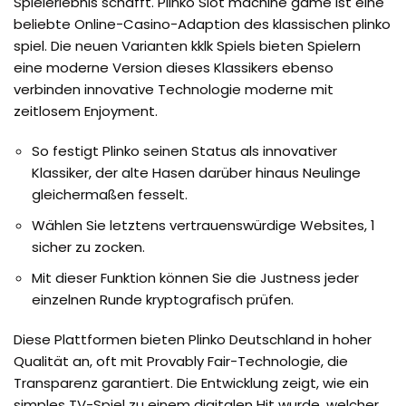
Spielerlebnis schafft. Plinko Slot machine game ist eine
beliebte Online-Casino-Adaption des klassischen plinko
spiel. Die neuen Varianten kklk Spiels bieten Spielern
eine moderne Version dieses Klassikers ebenso
verbinden innovative Technologie moderne mit
zeitlosem Enjoyment.
So festigt Plinko seinen Status als innovativer
Klassiker, der alte Hasen darüber hinaus Neulinge
gleichermaßen fesselt.
Wählen Sie letztens vertrauenswürdige Websites, 1
sicher zu zocken.
Mit dieser Funktion können Sie die Justness jeder
einzelnen Runde kryptografisch prüfen.
Diese Plattformen bieten Plinko Deutschland in hoher
Qualität an, oft mit Provably Fair-Technologie, die
Transparenz garantiert. Die Entwicklung zeigt, wie ein
simples TV-Spiel zu einem digitalen Hit wurde, welcher