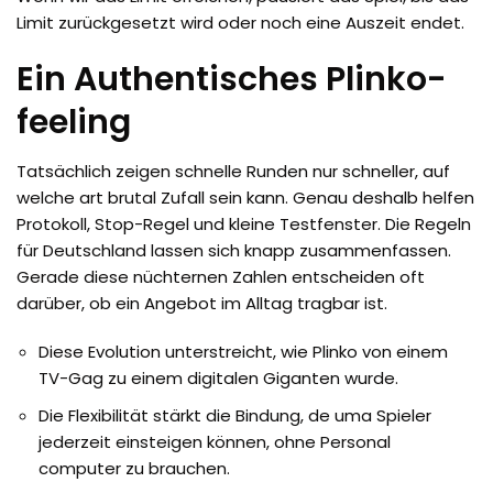
Limit zurückgesetzt wird oder noch eine Auszeit endet.
Ein Authentisches Plinko-
feeling
Tatsächlich zeigen schnelle Runden nur schneller, auf
welche art brutal Zufall sein kann. Genau deshalb helfen
Protokoll, Stop-Regel und kleine Testfenster. Die Regeln
für Deutschland lassen sich knapp zusammenfassen.
Gerade diese nüchternen Zahlen entscheiden oft
darüber, ob ein Angebot im Alltag tragbar ist.
Diese Evolution unterstreicht, wie Plinko von einem
TV-Gag zu einem digitalen Giganten wurde.
Die Flexibilität stärkt die Bindung, de uma Spieler
jederzeit einsteigen können, ohne Personal
computer zu brauchen.