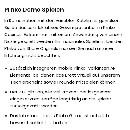
Plinko Demo Spielen
In Kombination mit den variablen Setzlimits genießen
Sie so das sehr lukratives Gewinnpotential im Plinko
Casinos. Es kann nun mit einem Anwendung von einem
Nickle gespielt werden. Ein maximales Spiellimit bei dem
Plinko von Share Originals müssen Sie nach unserer
Erfahrung nicht beachten.
Zusätzlich integrieren mobile Plinko-Varianten AR-
Elemente, bei denen das Brett virtuell auf unserem
Tisch erscheint sowie Freunde mitspielen können.
Der RTP gibt an, wie viel Prozent der insgesamt
eingesetzten Beträge langfristig an die Spieler
zurückgezahlt werden.
Das Interface dieses Plinko Game ist natürlich
bewusst schlicht gehalten.