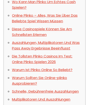
Wo Kann Man Plinko Um Echtes Cash
Spielen?
Online Plinko – Alles, Was Sie Über Das
Beliebte Spiel Wissen Müssen
Diese Casinospiele Können Sie Am
Schnellsten Erlernen
Auszahlungen, Multiplikatoren Und Was
Pass Away Ergebnisse Beeinflusst
Die Tollsten Plinko Casinos Im Test:
Online Plinko Spielen 2026
Warum Ist Plinko Online So Beliebt?
Warum Sollten Sie Online-plinko
Ausprobieren?
Schnelle, Gebührenfreie Auszahlungen
Multiplikatoren Und Auszahlungen