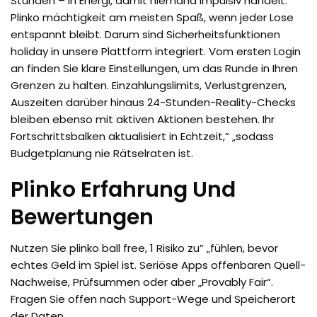
Stunden – in Energi, damit niemand impulsiv handelt.
Plinko mächtigkeit am meisten Spaß, wenn jeder Lose
entspannt bleibt. Darum sind Sicherheits­funktionen
holiday in unsere Plattform integriert. Vom ersten Login
an finden Sie klare Einstellungen, um das Runde in Ihren
Grenzen zu halten. Einzahlungs­limits, Verlust­grenzen,
Auszeiten darüber hinaus 24-Stunden-Reality-Checks
bleiben ebenso mit aktiven Aktionen bestehen. Ihr
Fortschritts­balken aktualisiert in Echtzeit,” „sodass
Budget­planung nie Rätselraten ist.
Plinko Erfahrung Und
Bewertungen
Nutzen Sie plinko ball free, 1 Risiko zu” „fühlen, bevor
echtes Geld im Spiel ist. Seriöse Apps offenbaren Quell-
Nachweise, Prüfsummen oder aber „Provably Fair“.
Fragen Sie offen nach Support-Wege und Speicherort
der Daten.