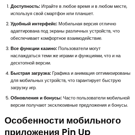
Доступность:
Играйте в любое время и в любом месте,
используя свой смартфон или планшет.
Удобный интерфейс:
Мобильная версия отлично
адаптирована под экраны различных устройств, что
обеспечивает комфортное взаимодействие.
Все функции казино:
Пользователи могут
наслаждаться теми же играми и функциями, что и на
десктопной версии.
Быстрая загрузка:
Графика и анимация оптимизированы
для мобильных устройств, что гарантирует быструю
загрузку игр.
Обновления и бонусы:
Часто пользователи мобильной
версии получают эксклюзивные предложения и бонусы.
Особенности мобильного
приложения Pin Up