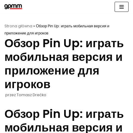
Przejdź
do
treści
Strona główna
»
Обзор Pin Up: играть мобильная версия и
приложение для игроков
Обзор Pin Up: играть
мобильная версия и
приложение для
игроков
przez
Tomasz Drećko
Обзор Pin Up: играть
мобильная версия и