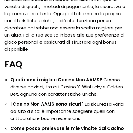
varietà di giochi, i metodi di pagamento, la sicurezza e
le promozioni offerte. Ogni piattaforma ha le proprie
caratteristiche uniche, e ciò che funziona per un
giocatore potrebbe non essere la scelta migliore per
un altro. Fai la tua scelta in base alle tue preferenze di
gioco personali e assicurati di sfruttare ogni bonus
disponibile.
FAQ
Quali sono i migliori Casino Non AAMS?
Ci sono
diverse opzioni, tra cui Casino X, WinLucky e Golden
Bet, ognuno con caratteristiche uniche.
I Casino Non AAMS sono sicuri?
La sicurezza varia
da sito a sito; è importante scegliere quelli con
crittografia e buone recensioni.
Come posso prelevare le mie vincite dai Casino