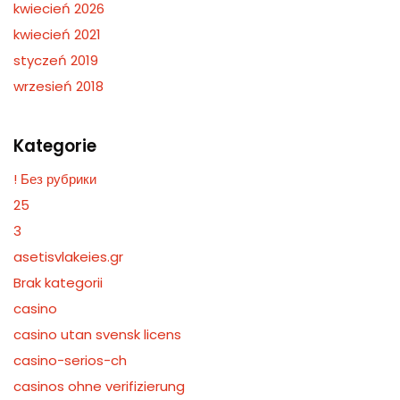
kwiecień 2026
kwiecień 2021
styczeń 2019
wrzesień 2018
Kategorie
! Без рубрики
25
3
asetisvlakeies.gr
Brak kategorii
casino
casino utan svensk licens
casino-serios-ch
casinos ohne verifizierung