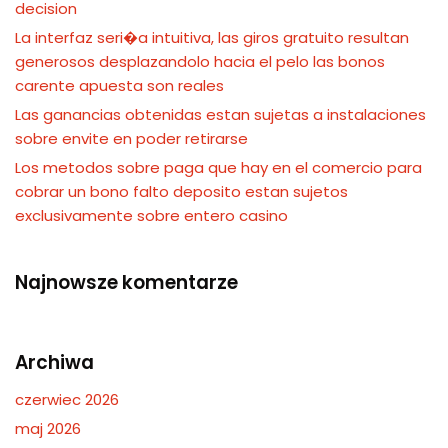
decision
La interfaz seri�a intuitiva, las giros gratuito resultan
generosos desplazandolo hacia el pelo las bonos
carente apuesta son reales
Las ganancias obtenidas estan sujetas a instalaciones
sobre envite en poder retirarse
Los metodos sobre paga que hay en el comercio para
cobrar un bono falto deposito estan sujetos
exclusivamente sobre entero casino
Najnowsze komentarze
Archiwa
czerwiec 2026
maj 2026