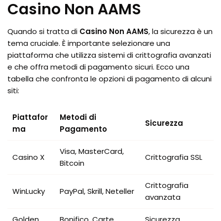
Casino Non AAMS
Quando si tratta di
Casino Non AAMS
, la sicurezza è un
tema cruciale. È importante selezionare una
piattaforma che utilizza sistemi di crittografia avanzati
e che offra metodi di pagamento sicuri. Ecco una
tabella che confronta le opzioni di pagamento di alcuni
siti:
Piattafor
Metodi di
Sicurezza
ma
Pagamento
Visa, MasterCard,
Casino X
Crittografia SSL
Bitcoin
Crittografia
WinLucky
PayPal, Skrill, Neteller
avanzata
Golden
Bonifico, Carte
Sicurezza