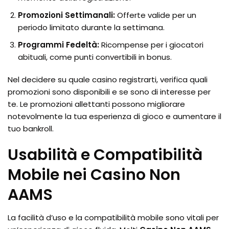
Promozioni Settimanali:
Offerte valide per un
periodo limitato durante la settimana.
Programmi Fedeltà:
Ricompense per i giocatori
abituali, come punti convertibili in bonus.
Nel decidere su quale casino registrarti, verifica quali
promozioni sono disponibili e se sono di interesse per
te. Le promozioni allettanti possono migliorare
notevolmente la tua esperienza di gioco e aumentare il
tuo bankroll.
Usabilità e Compatibilità
Mobile nei Casino Non
AAMS
La facilità d’uso e la compatibilità mobile sono vitali per