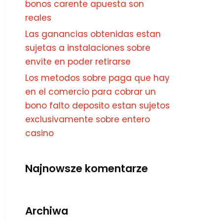
bonos carente apuesta son
reales
Las ganancias obtenidas estan
sujetas a instalaciones sobre
envite en poder retirarse
Los metodos sobre paga que hay
en el comercio para cobrar un
bono falto deposito estan sujetos
exclusivamente sobre entero
casino
Najnowsze komentarze
Archiwa