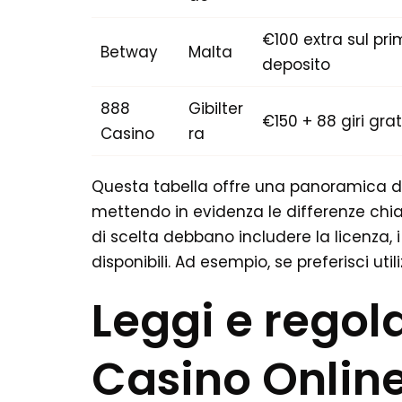
€100 extra sul pr
Betway
Malta
deposito
888
Gibilter
€150 + 88 giri grat
Casino
ra
Questa tabella offre una panoramica dei
mettendo in evidenza le differenze chiav
di scelta debbano includere la licenza
disponibili. Ad esempio, se preferisci uti
Leggi e regol
Casino Onlin