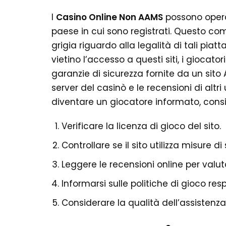
I
Casino Online Non AAMS
possono operar
paese in cui sono registrati. Questo com
grigia riguardo alla legalità di tali pia
vietino l’accesso a questi siti, i giocat
garanzie di sicurezza fornite da un sito 
server del casinò e le recensioni di altri 
diventare un giocatore informato, consig
Verificare la licenza di gioco del sito.
Controllare se il sito utilizza misure d
Leggere le recensioni online per valut
Informarsi sulle politiche di gioco resp
Considerare la qualità dell’assistenza 