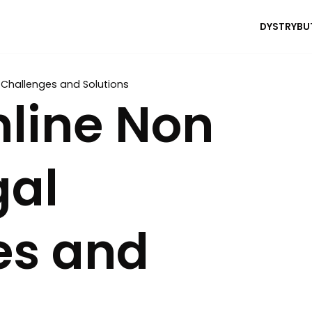
DYSTRYBU
 Challenges and Solutions
line Non
gal
es and