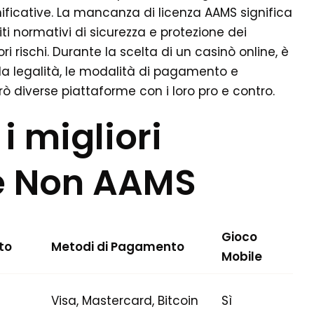
nificative. La mancanza di licenza AAMS significa
ti normativi di sicurezza e protezione dei
 rischi. Durante la scelta di un casinò online, è
 la legalità, le modalità di pagamento e
zerò diverse piattaforme con i loro pro e contro.
i migliori
e Non AAMS
Gioco
to
Metodi di Pagamento
Mobile
Visa, Mastercard, Bitcoin
Sì