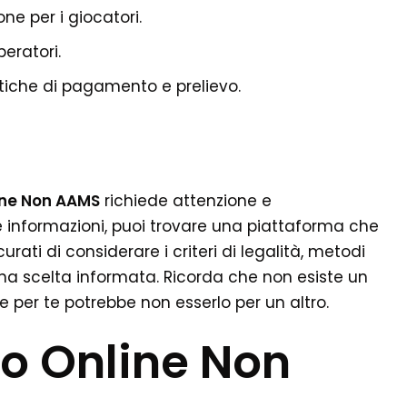
ne per i giocatori.
peratori.
itiche di pagamento e prelievo.
ine Non AAMS
richiede attenzione e
e informazioni, puoi trovare una piattaforma che
icurati di considerare i criteri di legalità, metodi
na scelta informata. Ricorda che non esiste un
le per te potrebbe non esserlo per un altro.
no Online Non