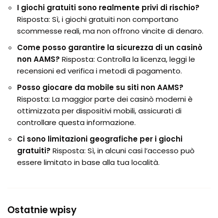
I giochi gratuiti sono realmente privi di rischio?
Risposta: Sì, i giochi gratuiti non comportano
scommesse reali, ma non offrono vincite di denaro.
Come posso garantire la sicurezza di un casinò
non AAMS?
Risposta: Controlla la licenza, leggi le
recensioni ed verifica i metodi di pagamento.
Posso giocare da mobile su siti non AAMS?
Risposta: La maggior parte dei casinò moderni è
ottimizzata per dispositivi mobili, assicurati di
controllare questa informazione.
Ci sono limitazioni geografiche per i giochi
gratuiti?
Risposta: Sì, in alcuni casi l’accesso può
essere limitato in base alla tua località.
Ostatnie wpisy