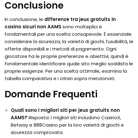
Conclusione
In conclusione, le
differenze tra jeux gratuits in
casino sicuri non AAMS
sono molteplici e
fondamentali per una scelta consapevole. È essenziale
considerare la sicurezza, la varietà di giochi, l’usabilità, le
offerte disponibili e i metodi di pagamento. Ogni
giocatore ha le proprie preferenze e obiettivi, quindi è
fondamentale identificare quale sito meglio soddisfa le
proprie esigenze. Per una scelta ottimale, esamina la
tabella comparativa e i criteri sopra menzionati.
Domande Frequenti
Quali sono i migliori siti per jeux gratuits non
AAMS?
Risposta: I migliori siti includono CasinoX,
Betway e 888Casino per la loro varietà di giochi e
sicurezza comprovata.