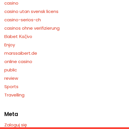
casino
casino utan svensk licens
casino-serios-ch
casinos ohne verifizierung
Elabet Καζίνο
Enjoy
marssaibert.de
online casino
public
review
Sports
Travelling
Meta
Zaloguj się