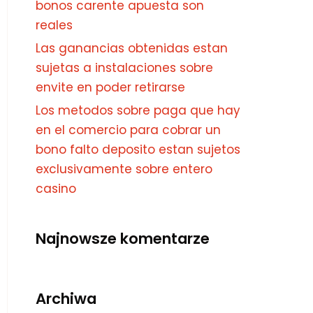
bonos carente apuesta son
reales
Las ganancias obtenidas estan
sujetas a instalaciones sobre
envite en poder retirarse
Los metodos sobre paga que hay
en el comercio para cobrar un
bono falto deposito estan sujetos
exclusivamente sobre entero
casino
Najnowsze komentarze
Archiwa