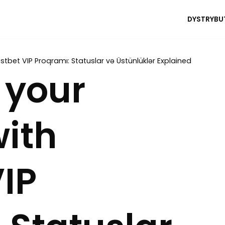
DYSTRYBU
tbet VIP Proqramı: Statuslar və Üstünlüklər Explained
 your
ith
IP