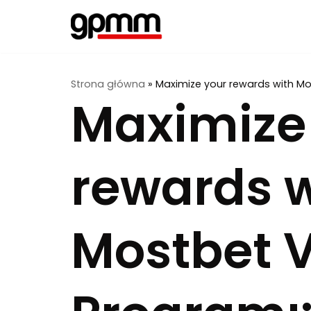
Przejdź
do
treści
Strona główna
»
Maximize your rewards with Mos
Maximize
rewards w
Mostbet V