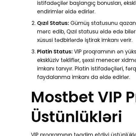
istifadəçilər başlangıç bonusları, ek
endirimlər əldə edirlər.
Qızıl Status:
Gümüş statusunu qazanan
mərc edib, Qızıl statusu əldə edə bilərl
xüsusi tədbirlərdə iştirak imkanı verir.
Platin Status:
VIP proqramının ən yüksə
eksklüziv təkliflər, şəxsi menecer xidmə
imkanı tanıyır. Platin istifadəçiləri, 
faydalanma imkanı da əldə edirlər.
Mostbet VIP 
Üstünlükləri
VIP proqramının təqdim etdiyi üstünlük