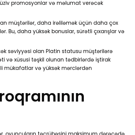
sklüziv promosyonlar və məlumat verəcək
 müştərilər, daha irəliləmək üçün daha çox
ər. Bu, daha yüksək bonuslar, sürətli çıxarışlar və
k səviyyəsi olan Platin statusu müştərilərə
ti və xüsusi təşkil olunan tədbirlərdə iştirak
fərqli mükafatlar və yüksək mərclərdən
Proqramının
lər, oyunçuların təcrübəsini maksimum dərəcədə