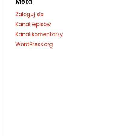
Meta
Zaloguj się
Kanał wpisów
Kanał komentarzy
WordPress.org