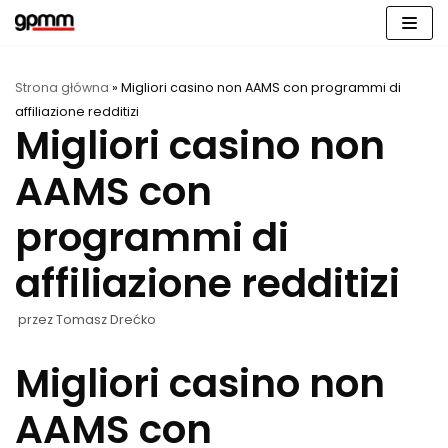
Przejdź
do
treści
Strona główna
»
Migliori casino non AAMS con programmi di
affiliazione redditizi
Migliori casino non
AAMS con
programmi di
affiliazione redditizi
przez
Tomasz Drećko
Migliori casino non
AAMS con