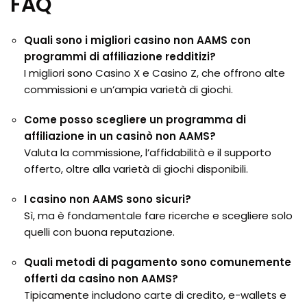
FAQ
Quali sono i migliori casino non AAMS con
programmi di affiliazione redditizi?
I migliori sono Casino X e Casino Z, che offrono alte
commissioni e un’ampia varietà di giochi.
Come posso scegliere un programma di
affiliazione in un casinò non AAMS?
Valuta la commissione, l’affidabilità e il supporto
offerto, oltre alla varietà di giochi disponibili.
I casino non AAMS sono sicuri?
Sì, ma è fondamentale fare ricerche e scegliere solo
quelli con buona reputazione.
Quali metodi di pagamento sono comunemente
offerti da casino non AAMS?
Tipicamente includono carte di credito, e-wallets e