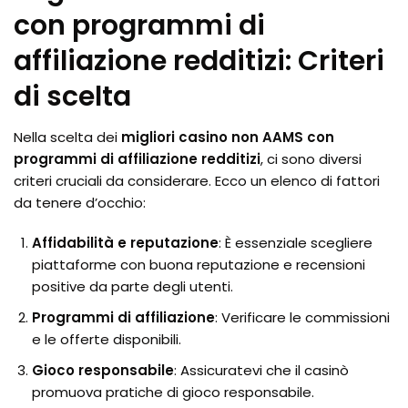
con programmi di
affiliazione redditizi: Criteri
di scelta
Nella scelta dei
migliori casino non AAMS con
programmi di affiliazione redditizi
, ci sono diversi
criteri cruciali da considerare. Ecco un elenco di fattori
da tenere d’occhio:
Affidabilità e reputazione
: È essenziale scegliere
piattaforme con buona reputazione e recensioni
positive da parte degli utenti.
Programmi di affiliazione
: Verificare le commissioni
e le offerte disponibili.
Gioco responsabile
: Assicuratevi che il casinò
promuova pratiche di gioco responsabile.