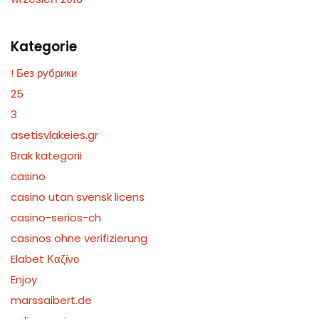
Kategorie
! Без рубрики
25
3
asetisvlakeies.gr
Brak kategorii
casino
casino utan svensk licens
casino-serios-ch
casinos ohne verifizierung
Elabet Καζίνο
Enjoy
marssaibert.de