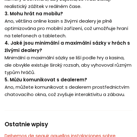
realistický zážitek v reálném čase.
3. Mohu hrát na mobilu?
Ano, většina online kasin s živými dealery je plně
optimizována pro mobilní zařízení, což umožňuje hraní
na telefonech a tabletech.
4. Jaké jsou minimální a maximální sázky v hrách s
živými dealery?
Minimální a maximální sázky se liší podle hry a kasina,
ale obvykle existuje široký rozsah, aby vyhovoval různým
typům hráčů.
5. Můžu komunikovat s dealerem?
Ano, můžete komunikovat s dealerem prostřednictvím
chatovacího okna, což zvyšuje interaktivitu a zábavu.
Ostatnie wpisy
Debemos de seguir aquellos instalaciones sobre