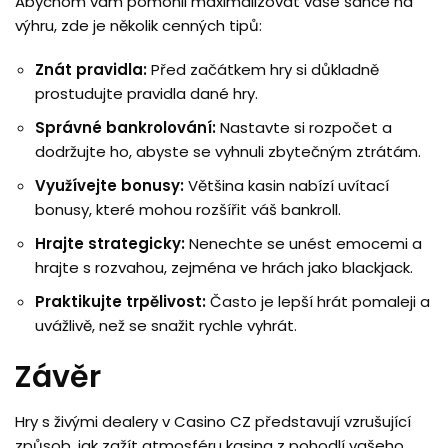
Abychom vám pomohli maximalizovat vaše šance na
výhru, zde je několik cenných tipů:
Znát pravidla:
Před začátkem hry si důkladně
prostudujte pravidla dané hry.
Správné bankrolování:
Nastavte si rozpočet a
dodržujte ho, abyste se vyhnuli zbytečným ztrátám.
Využívejte bonusy:
Většina kasin nabízí uvítací
bonusy, které mohou rozšířit váš bankroll.
Hrajte strategicky:
Nenechte se unést emocemi a
hrajte s rozvahou, zejména ve hrách jako blackjack.
Praktikujte trpělivost:
Často je lepší hrát pomaleji a
uvážlivě, než se snažit rychle vyhrát.
Závěr
Hry s živými dealery v Casino CZ představují vzrušující
způsob, jak zažít atmosféru kasina z pohodlí vašeho