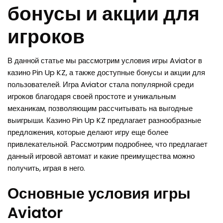
бонусы и акции для
игроков
В данной статье мы рассмотрим условия игры Aviator в
казино Pin Up KZ, а также доступные бонусы и акции для
пользователей. Игра Aviator стала популярной среди
игроков благодаря своей простоте и уникальным
механикам, позволяющим рассчитывать на выгодные
выигрыши. Казино Pin Up KZ предлагает разнообразные
предложения, которые делают игру еще более
привлекательной. Рассмотрим подробнее, что предлагает
данный игровой автомат и какие преимущества можно
получить, играя в него.
Основные условия игры
Aviator