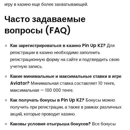
игру в казино еще более захватывающей.
Часто задаваемые
вопросы (FAQ)
Как зарегистрироваться в казино Pin Up KZ?
Для
регистрации в казино необходимо заполнить
регистрационную форму на сайте и подтвердить свою
учетную запись.
Какие минимальные и максимальные ставки в игре
Aviator?
Минимальная ставка составляет 10 тенге,
максимальная — 100 000 тенге.
Как получать бонусы в Pin Up KZ?
Бонусы можно
получить при регистрации, а также в рамках различных
акций, которые проводит казино.
Каковы условия отыгрыша бонусов?
Все бонусы