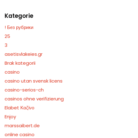
Kategorie
! Без рубрики
25
3
asetisvlakeies.gr
Brak kategorii
casino
casino utan svensk licens
casino-serios-ch
casinos ohne verifizierung
Elabet Καζίνο
Enjoy
marssaibert.de
online casino