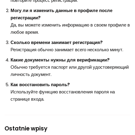
повторите процесс регистрации.
Могу ли я изменить данные в профиле после
регистрации?
Да, вы можете изменить информацию в своем профиле в
любое время.
Сколько времени занимает регистрация?
Регистрация обычно занимает всего несколько минут.
Какие документы нужны для верификации?
Обычно требуется паспорт или другой удостоверяющий
личность документ.
Как восстановить пароль?
Используйте функцию восстановления пароля на
странице входа.
Ostatnie wpisy