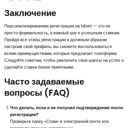
Заключение
Персонализированная регистрация на 1xbet — это не
просто формальность, а важный шаг к успешным ставкам.
Пройдя все этапы регистрации и должным образом
настроив свой профиль, вы сможете воспользоваться
всеми преимуществами, которые предлагает платформа.
Следуйте советам, чтобы увеличить свои шансы на успех и
сделайте ставки более приятными.
Часто задаваемые
вопросы (FAQ)
Что делать, если я не получил подтверждение после
регистрации?
Проверьте папку «Спам» в электронной почте или