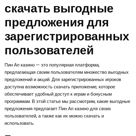
скачать выгодные
предложения для
зарегистрированных
пользователей
Пин Ап казино — это популярная платформа,
предлагающая своим пользователям множество выгодных
предложений и акций. Для зарегистрированных игроков
доступна возможность скачать приложение, которое
обеспечивает удобный доступ к играм и бонусным
программам. В этой статье мы рассмотрим, какие выгодные
предложения предлагает Пин Ап казино для своих
пользователей, а также как их можно скачать и
использовать.