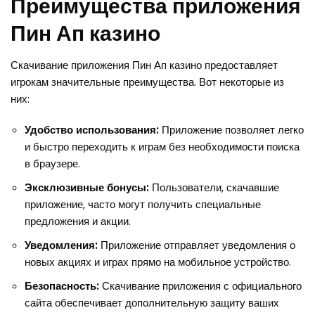
Преимущества приложения
Пин Ап казино
Скачивание приложения Пин Ап казино предоставляет
игрокам значительные преимущества. Вот некоторые из
них:
Удобство использования:
Приложение позволяет легко
и быстро переходить к играм без необходимости поиска
в браузере.
Эксклюзивные бонусы:
Пользователи, скачавшие
приложение, часто могут получить специальные
предложения и акции.
Уведомления:
Приложение отправляет уведомления о
новых акциях и играх прямо на мобильное устройство.
Безопасность:
Скачивание приложения с официального
сайта обеспечивает дополнительную защиту ваших