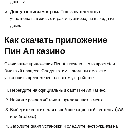
данных.
Доступ к живым играм:
Пользователи могут
участвовать в живых играх и турнирах, не выходя из
дома.
Как скачать приложение
Пин Ап казино
Скачивание приложения Пин Ап казино — это простой и
быстрый процесс. Следуя этим шагам, вы сможете
установить приложение на своём устройстве:
Перейдите на официальный сайт Пин Ап казино.
Найдите раздел «Скачать приложение» в меню.
Выберите версию для своей операционной системы (iOS
или Android).
Загрузите файл установки и следуйте инструкциям на