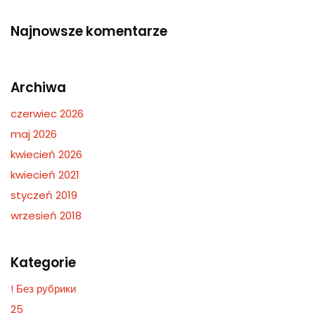
Najnowsze komentarze
Archiwa
czerwiec 2026
maj 2026
kwiecień 2026
kwiecień 2021
styczeń 2019
wrzesień 2018
Kategorie
! Без рубрики
25