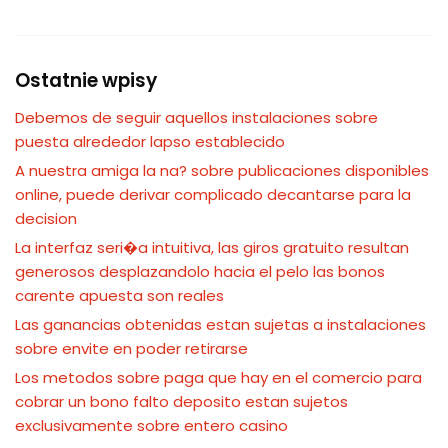
Ostatnie wpisy
Debemos de seguir aquellos instalaciones sobre
puesta alrededor lapso establecido
A nuestra amiga la na? sobre publicaciones disponibles
online, puede derivar complicado decantarse para la
decision
La interfaz seri�a intuitiva, las giros gratuito resultan
generosos desplazandolo hacia el pelo las bonos
carente apuesta son reales
Las ganancias obtenidas estan sujetas a instalaciones
sobre envite en poder retirarse
Los metodos sobre paga que hay en el comercio para
cobrar un bono falto deposito estan sujetos
exclusivamente sobre entero casino