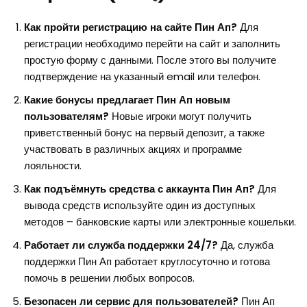
Как пройти регистрацию на сайте Пин Ап?
Для
регистрации необходимо перейти на сайт и заполнить
простую форму с данными. После этого вы получите
подтверждение на указанный email или телефон.
Какие бонусы предлагает Пин Ап новым
пользователям?
Новые игроки могут получить
приветственный бонус на первый депозит, а также
участвовать в различных акциях и программе
лояльности.
Как подъёмнуть средства с аккаунта Пин Ап?
Для
вывода средств используйте один из доступных
методов – банковские карты или электронные кошельки.
Работает ли служба поддержки 24/7?
Да, служба
поддержки Пин Ап работает круглосуточно и готова
помочь в решении любых вопросов.
Безопасен ли сервис для пользователей?
Пин Ап