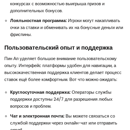
конкурсах с возможностью выигрыша призов и
дополнительных бонусов.
Лояльностная программа:
Игроки могут накапливать
очки за ставки и обменивать их на бонусные деньги или
фриспины.
Пользовательский опыт и поддержка
Пин Ап уделяет большое внимание пользовательскому
опыту. Интерфейс платформы удобен для навигации, а
высококачественная поддержка клиентов делает процесс
ставок ещё более комфортным. Вот что можно ожидать:
Круглосуточная поддержка:
Операторы службы
поддержки доступны 24/7 для разрешения любых
вопросов и проблем.
Чат и электронная почта:
Вы можете связаться со
службой поддержки через онлайн-чат или отправить
email.