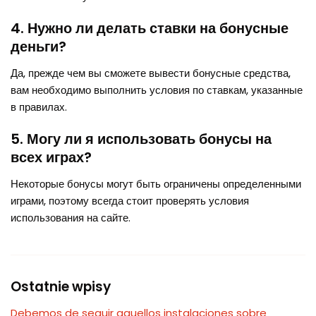
4. Нужно ли делать ставки на бонусные
деньги?
Да, прежде чем вы сможете вывести бонусные средства,
вам необходимо выполнить условия по ставкам, указанные
в правилах.
5. Могу ли я использовать бонусы на
всех играх?
Некоторые бонусы могут быть ограничены определенными
играми, поэтому всегда стоит проверять условия
использования на сайте.
Ostatnie wpisy
Debemos de seguir aquellos instalaciones sobre