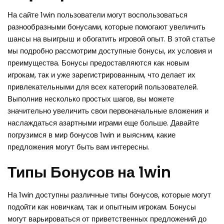
На сайте 1win пользователи могут воспользоваться
разнообразными бонусами, которые помогают увеличить
шансы на выигрыш и обогатить игровой опыт. В этой статье
мы подробно рассмотрим доступные бонусы, их условия и
преимущества. Бонусы предоставляются как новым
игрокам, так и уже зарегистрированным, что делает их
привлекательными для всех категорий пользователей.
Выполнив несколько простых шагов, вы можете
значительно увеличить свои первоначальные вложения и
наслаждаться азартными играми еще больше. Давайте
погрузимся в мир бонусов 1win и выясним, какие
предложения могут быть вам интересны.
Типы Бонусов на 1win
На 1win доступны различные типы бонусов, которые могут
подойти как новичкам, так и опытным игрокам. Бонусы
могут варьироваться от приветственных предложений до