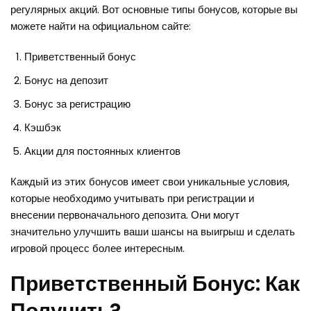
регулярных акций. Вот основные типы бонусов, которые вы
можете найти на официальном сайте:
Приветственный бонус
Бонус на депозит
Бонус за регистрацию
Кэшбэк
Акции для постоянных клиентов
Каждый из этих бонусов имеет свои уникальные условия,
которые необходимо учитывать при регистрации и
внесении первоначального депозита. Они могут
значительно улучшить ваши шансы на выигрыш и сделать
игровой процесс более интересным.
Приветственный Бонус: Как
Получить?