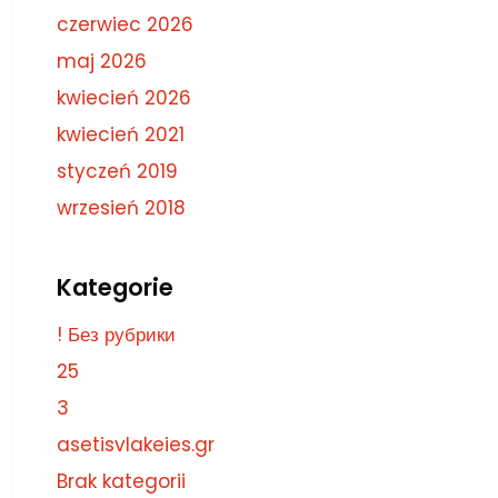
czerwiec 2026
maj 2026
kwiecień 2026
kwiecień 2021
styczeń 2019
wrzesień 2018
Kategorie
! Без рубрики
25
3
asetisvlakeies.gr
Brak kategorii