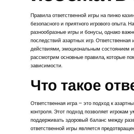
Правила ответственной игры на пинко кази
безопасного и приятного игрового опыта. 
разнообразные игры и бонусы, однако важн
последствий азартных игр. Ответственная 
действиями, эмоциональным состоянием и
рассмотрим основные правила, которые пом
зависимости.
Что такое отв
Ответственная игра – это подход к азартн
контроля. Этот подход позволяет игрокам 
поддерживать здоровый баланс между раз
ответственной игры является предотвраще