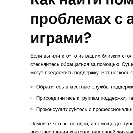
проблемах с 
играми?
Если вы или кто-то из ваших близких стол
стесняйтесь обращаться за помощью. Суще
могут предложить поддержку. Вот несколько
Обратитесь в местные службы поддержки
Присоединитесь к группам поддержки, та
Проконсультируйтесь с профессиональн
Помните, что вы не одни, и помощь досту
восстановлении контроля над своей жизнь