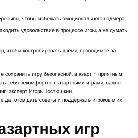
ерерывы, чтобы избежать эмоционального надмера.
аходить удовольствие в процессе игры, а не думать
р, чтобы контролировать время, проводимое за
 сохранить игру безопасной, а азарт – приятным.
ать себя некомфортно с азартными играми, важно
инг-эксперт Игорь Костюшкин]
гда готов дать советы и поддержать игроков в их
азартных игр