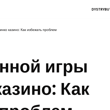
DYSTRYBU
инко казино: Как избежать проблем
енной игры
казино: Как