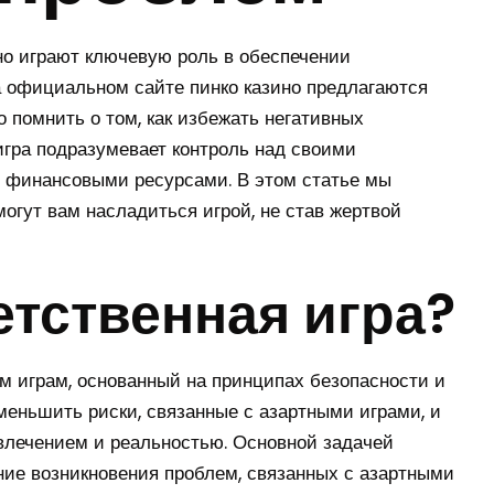
но играют ключевую роль в обеспечении
На официальном сайте пинко казино предлагаются
о помнить о том, как избежать негативных
игра подразумевает контроль над своими
 финансовыми ресурсами. В этом статье мы
огут вам насладиться игрой, не став жертвой
етственная игра?
ым играм, основанный на принципах безопасности и
уменьшить риски, связанные с азартными играми, и
влечением и реальностью. Основной задачей
ние возникновения проблем, связанных с азартными