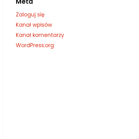
Meta
Zaloguj się
Kanał wpisów
Kanał komentarzy
WordPress.org