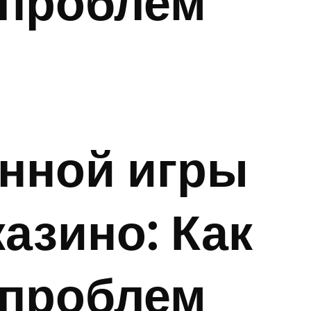
 проблем
енной игры
казино: Как
 проблем