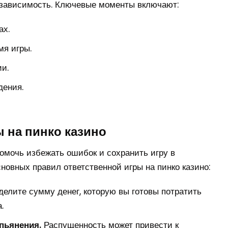
и зависимость. Ключевые моменты включают:
ах.
мя игры.
и.
дения.
 на пинко казино
мочь избежать ошибок и сохранить игру в
новных правил ответственной игры на пинко казино:
делите сумму денег, которую вы готовы потратить
.
опьянения.
Распущенность может привести к