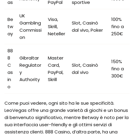
as
PayPal
sportive
UK
Be
Visa,
100%
Gambling
Slot, Casinò
tw
Skrill,
fino a
Commissi
dal vivo, Poker
ay
Neteller
250€
on
88
8
Gibraltar
Master
150%
C
Regulator
Card,
Slot, Casinò
fino a
as
y
PayPal,
dal vivo
300€
in
Authority
Skrill
o
Come puoi vedere, ogni sito ha le sue specificità.
LeoVegas offre una grande varietà di giochi e un bonus
di benvenuto significativo, mentre Betway è noto per la
sua interfaccia user-friendly e gli ottimi servizi di
assistenza clienti. 888 Casino, d’altra parte, ha una