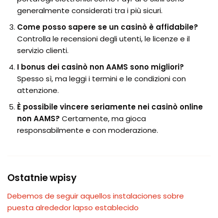
generalmente considerati tra i più sicuri.
Come posso sapere se un casinò è affidabile?
Controlla le recensioni degli utenti, le licenze e il
servizio clienti.
I bonus dei casinò non AAMS sono migliori?
Spesso sì, ma leggi i termini e le condizioni con
attenzione.
È possibile vincere seriamente nei casinò online
non AAMS?
Certamente, ma gioca
responsabilmente e con moderazione.
Ostatnie wpisy
Debemos de seguir aquellos instalaciones sobre
puesta alrededor lapso establecido