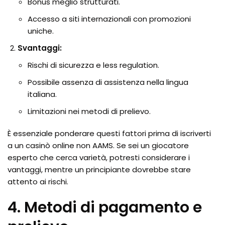
Bonus meglio strutturati.
Accesso a siti internazionali con promozioni
uniche.
Svantaggi:
Rischi di sicurezza e less regulation.
Possibile assenza di assistenza nella lingua
italiana.
Limitazioni nei metodi di prelievo.
È essenziale ponderare questi fattori prima di iscriverti
a un casinò online non AAMS. Se sei un giocatore
esperto che cerca varietà, potresti considerare i
vantaggi, mentre un principiante dovrebbe stare
attento ai rischi.
4. Metodi di pagamento e