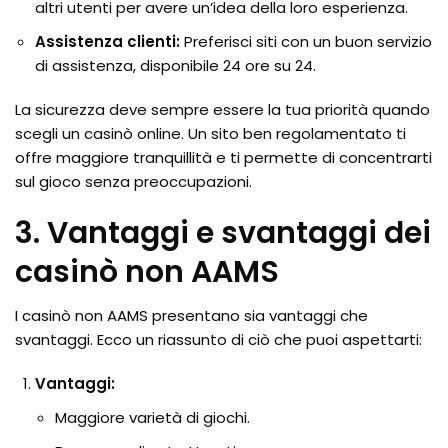
altri utenti per avere un’idea della loro esperienza.
Assistenza clienti:
Preferisci siti con un buon servizio
di assistenza, disponibile 24 ore su 24.
La sicurezza deve sempre essere la tua priorità quando
scegli un casinò online. Un sito ben regolamentato ti
offre maggiore tranquillità e ti permette di concentrarti
sul gioco senza preoccupazioni.
3. Vantaggi e svantaggi dei
casinò non AAMS
I casinò non AAMS presentano sia vantaggi che
svantaggi. Ecco un riassunto di ciò che puoi aspettarti:
Vantaggi:
Maggiore varietà di giochi.