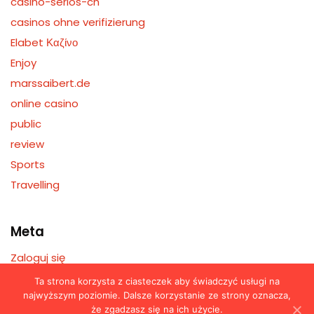
casino-serios-ch
casinos ohne verifizierung
Elabet Καζίνο
Enjoy
marssaibert.de
online casino
public
review
Sports
Travelling
Meta
Zaloguj się
Kanał wpisów
Ta strona korzysta z ciasteczek aby świadczyć usługi na
najwyższym poziomie. Dalsze korzystanie ze strony oznacza,
Kanał komentarzy
że zgadzasz się na ich użycie.