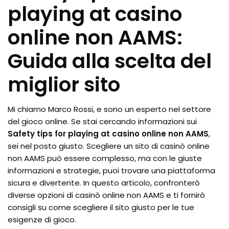
playing at casino
online non AAMS:
Guida alla scelta del
miglior sito
Mi chiamo Marco Rossi, e sono un esperto nel settore
del gioco online. Se stai cercando informazioni sui
Safety tips for playing at casino online non AAMS
,
sei nel posto giusto. Scegliere un sito di casinò online
non AAMS può essere complesso, ma con le giuste
informazioni e strategie, puoi trovare una piattaforma
sicura e divertente. In questo articolo, confronterò
diverse opzioni di casinò online non AAMS e ti fornirò
consigli su come scegliere il sito giusto per le tue
esigenze di gioco.