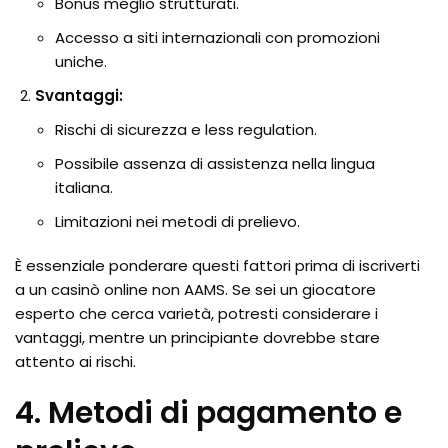
Bonus meglio strutturati.
Accesso a siti internazionali con promozioni
uniche.
Svantaggi:
Rischi di sicurezza e less regulation.
Possibile assenza di assistenza nella lingua
italiana.
Limitazioni nei metodi di prelievo.
È essenziale ponderare questi fattori prima di iscriverti
a un casinò online non AAMS. Se sei un giocatore
esperto che cerca varietà, potresti considerare i
vantaggi, mentre un principiante dovrebbe stare
attento ai rischi.
4. Metodi di pagamento e