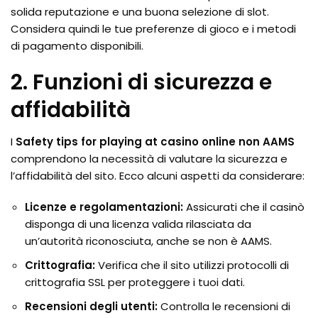
solida reputazione e una buona selezione di slot.
Considera quindi le tue preferenze di gioco e i metodi
di pagamento disponibili.
2. Funzioni di sicurezza e
affidabilità
I
Safety tips for playing at casino online non AAMS
comprendono la necessità di valutare la sicurezza e
l’affidabilità del sito. Ecco alcuni aspetti da considerare:
Licenze e regolamentazioni:
Assicurati che il casinò
disponga di una licenza valida rilasciata da
un’autorità riconosciuta, anche se non è AAMS.
Crittografia:
Verifica che il sito utilizzi protocolli di
crittografia SSL per proteggere i tuoi dati.
Recensioni degli utenti:
Controlla le recensioni di