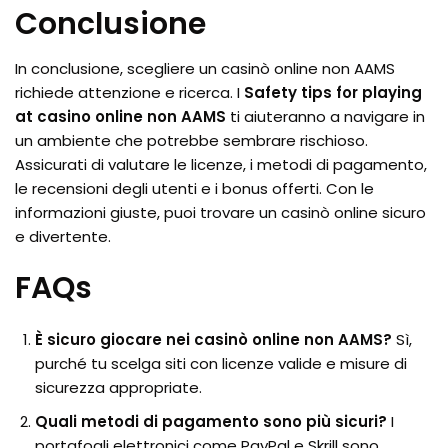
Conclusione
In conclusione, scegliere un casinò online non AAMS
richiede attenzione e ricerca. I
Safety tips for playing
at casino online non AAMS
ti aiuteranno a navigare in
un ambiente che potrebbe sembrare rischioso.
Assicurati di valutare le licenze, i metodi di pagamento,
le recensioni degli utenti e i bonus offerti. Con le
informazioni giuste, puoi trovare un casinò online sicuro
e divertente.
FAQs
È sicuro giocare nei casinò online non AAMS?
Sì,
purché tu scelga siti con licenze valide e misure di
sicurezza appropriate.
Quali metodi di pagamento sono più sicuri?
I
portafogli elettronici come PayPal e Skrill sono