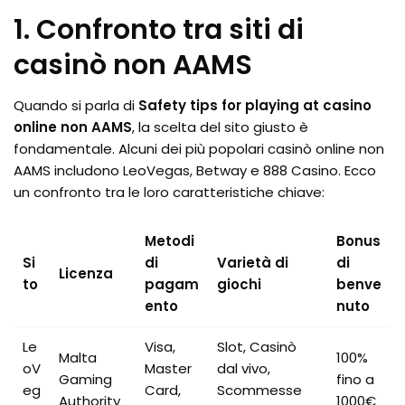
1. Confronto tra siti di
casinò non AAMS
Quando si parla di
Safety tips for playing at casino
online non AAMS
, la scelta del sito giusto è
fondamentale. Alcuni dei più popolari casinò online non
AAMS includono LeoVegas, Betway e 888 Casino. Ecco
un confronto tra le loro caratteristiche chiave:
Metodi
Bonus
Si
di
Varietà di
di
Licenza
to
pagam
giochi
benve
ento
nuto
Le
Visa,
Slot, Casinò
Malta
100%
oV
Master
dal vivo,
Gaming
fino a
eg
Card,
Scommesse
Authority
1000€