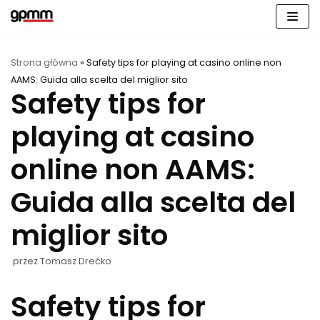
Przejdź
do
treści
Strona główna
»
Safety tips for playing at casino online non
AAMS: Guida alla scelta del miglior sito
Safety tips for
playing at casino
online non AAMS:
Guida alla scelta del
miglior sito
przez
Tomasz Drećko
Safety tips for