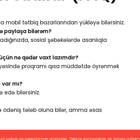
a mobil tətbiq bazarlarından yükləyə bilərsiniz.
ecə paylaşa bilərəm?
adığınızda, sosial şəbəkələrdə asanlıqla
üçün nə qədər vaxt lazımdır?
 sayəsində proqramı qısa müddətdə öyrənmək
c var mı?
 edə bilərsiniz.
ə ödəniş tələb oluna bilər, amma əsas
zyć usługi na najwyższym poziomie. Dalsze korzystanie ze strony oznacz