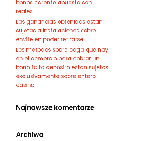
bonos carente apuesta son
reales
Las ganancias obtenidas estan
sujetas a instalaciones sobre
envite en poder retirarse
Los metodos sobre paga que hay
en el comercio para cobrar un
bono falto deposito estan sujetos
exclusivamente sobre entero
casino
Najnowsze komentarze
Archiwa