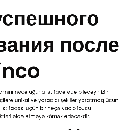
успешного
вания после
inco
ını necə uğurla istifadə edə biləcəyinizin
dəçilərə unikal və yaradıcı şəkillər yaratmaq üçün
 istifadəsi üçün bir neçə vacib ipucu
ektləri əldə etməyə kömək edəcəkdir.