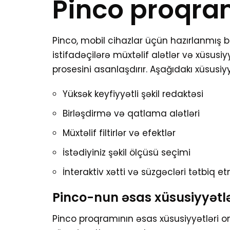
Pinco proqram
Pinco, mobil cihazlar üçün hazırlanmış b
istifadəçilərə müxtəlif alətlər və xüsusiy
prosesini asanlaşdırır. Aşağıdakı xüsusiyy
Yüksək keyfiyyətli şəkil redaktəsi
Birləşdirmə və qatlama alətləri
Müxtəlif filtirlər və efektlər
İstədiyiniz şəkil ölçüsü seçimi
İnteraktiv xətti və süzgəcləri tətbiq 
Pinco-nun əsas xüsusiyyətlə
Pinco proqramının əsas xüsusiyyətləri on