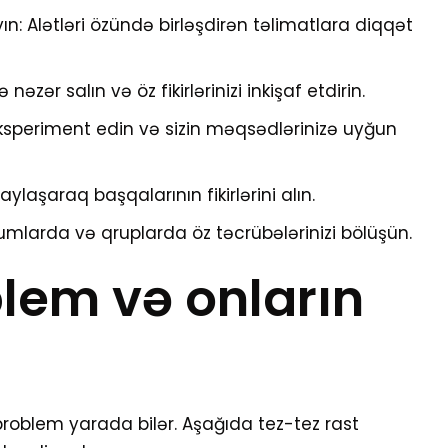
ın: Alətləri özündə birləşdirən təlimatlara diqqət
 nəzər salın və öz fikirlərinizi inkişaf etdirin.
 eksperiment edin və sizin məqsədlərinizə uyğun
aylaşaraq başqalarının fikirlərini alın.
mlarda və qruplarda öz təcrübələrinizi bölüşün.
lem və onların
roblem yarada bilər. Aşağıda tez-tez rast