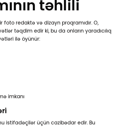
ının təhlili
ir foto redaktə və dizayn proqramıdır. O,
yətlər təqdim edir ki, bu da onların yaradıcılıq
ətləri ilə öyünür:
etmə imkanı
ri
u istifadəçilər üçün cazibədar edir. Bu