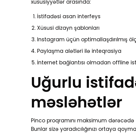
xüsusiyyətlər arasında:
İstifadəsi asan interfeys
Xüsusi dizayn şablonları
Instagram üçün optimallaşdırılmış ölç
Paylaşma alətləri ilə inteqrasiya
İnternet bağlantısı olmadan offline is
Uğurlu istifa
məsləhətlər
Pinco proqramını maksimum dərəcədə is
Bunlar sizə yaradıcılığınızı ortaya qoy