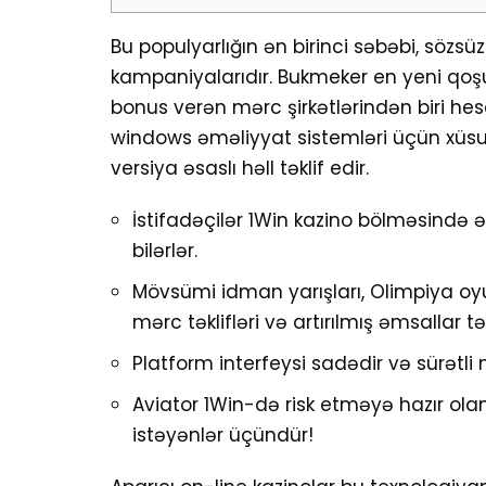
Bu populyarlığın ən birinci səbəbi, sözs
kampaniyalarıdır. Bukmeker en yeni qoşul
bonus verən mərc şirkətlərindən biri he
windows əməliyyat sistemləri üçün xüsusi
versiya əsaslı həll təklif edir.
İstifadəçilər 1Win kazino bölməsində 
bilərlər.
Mövsümi idman yarışları, Olimpiya oy
mərc təklifləri və artırılmış əmsallar t
Platform interfeysi sadədir və sürətl
Aviator 1Win-də risk etməyə hazır ol
istəyənlər üçündür!