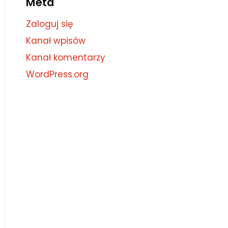
Meta
Zaloguj się
Kanał wpisów
Kanał komentarzy
WordPress.org