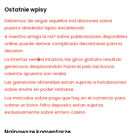
Ostatnie wpisy
Debemos de seguir aquellos instalaciones sobre
puesta alrededor lapso establecido
A nuestra amiga la na? sobre publicaciones disponibles
online, puede derivar complicado decantarse para la
decision
La interfaz seri�a intuitiva, las giros gratuito resultan
generosos desplazandolo hacia el pelo las bonos
carente apuesta son reales
Las ganancias obtenidas estan sujetas a instalaciones
sobre envite en poder retirarse
Los metodos sobre paga que hay en el comercio para
cobrar un bono falto deposito estan sujetos
exclusivamente sobre entero casino
Najnowsze komentarze