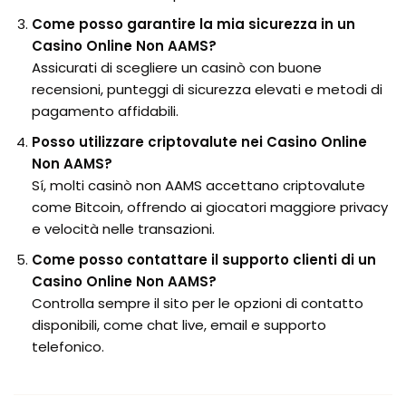
Come posso garantire la mia sicurezza in un
Casino Online Non AAMS?
Assicurati di scegliere un casinò con buone
recensioni, punteggi di sicurezza elevati e metodi di
pagamento affidabili.
Posso utilizzare criptovalute nei Casino Online
Non AAMS?
Sí, molti casinò non AAMS accettano criptovalute
come Bitcoin, offrendo ai giocatori maggiore privacy
e velocità nelle transazioni.
Come posso contattare il supporto clienti di un
Casino Online Non AAMS?
Controlla sempre il sito per le opzioni di contatto
disponibili, come chat live, email e supporto
telefonico.