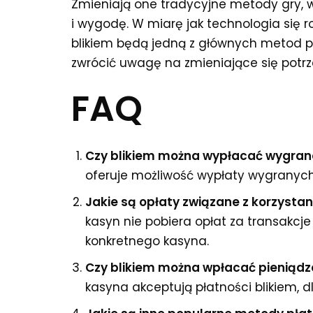
Zmieniają one tradycyjne metody gry, 
i wygodę. W miarę jak technologia się r
blikiem będą jedną z głównych metod p
zwrócić uwagę na zmieniające się potr
FAQ
Czy blikiem można wypłacać wygran
oferuje możliwość wypłaty wygranych 
Jakie są opłaty związane z korzystan
kasyn nie pobiera opłat za transakcje
konkretnego kasyna.
Czy blikiem można wpłacać pieniądz
kasyna akceptują płatności blikiem, d