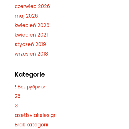
czerwiec 2026
maj 2026
kwiecień 2026
kwiecień 2021
styczeń 2019
wrzesień 2018
Kategorie
! Без рубрики
25
3
asetisvlakeies.gr
Brak kategorii