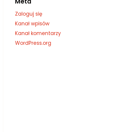
Meta
Zaloguj się
Kanał wpisów
Kanał komentarzy
WordPress.org