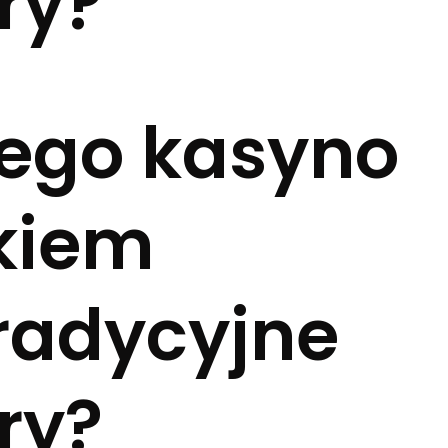
ry?
zego kasyno
ikiem
radycyjne
ry?