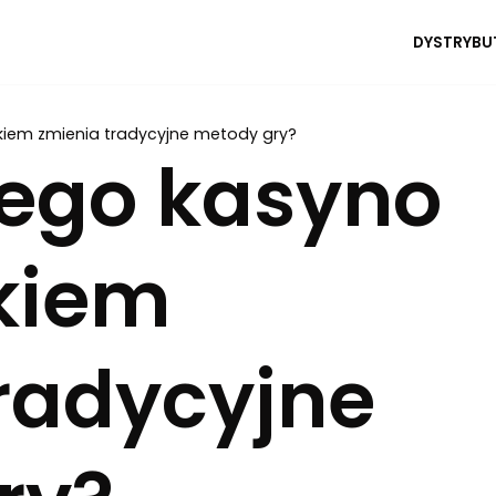
DYSTRYBU
ikiem zmienia tradycyjne metody gry?
zego kasyno
ikiem
radycyjne