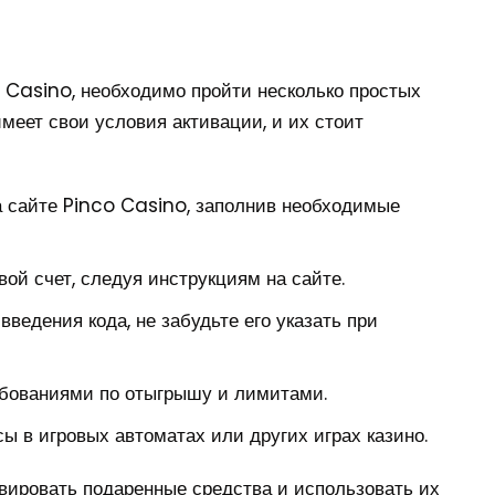
 Casino, необходимо пройти несколько простых
меет свои условия активации, и их стоит
а сайте Pinco Casino, заполнив необходимые
ой счет, следуя инструкциям на сайте.
введения кода, не забудьте его указать при
бованиями по отыгрышу и лимитами.
ы в игровых автоматах или других играх казино.
вировать подаренные средства и использовать их