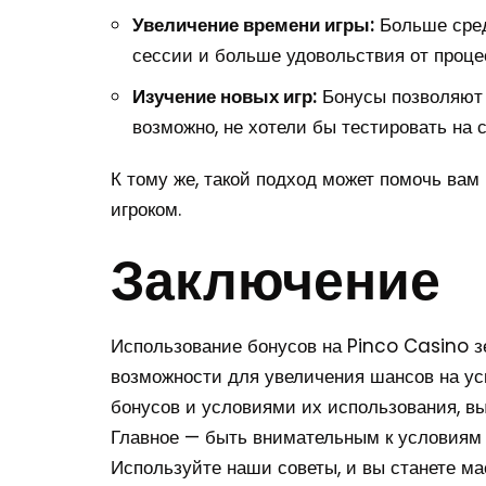
Увеличение времени игры:
Больше сред
сессии и больше удовольствия от проце
Изучение новых игр:
Бонусы позволяют 
возможно, не хотели бы тестировать на 
К тому же, такой подход может помочь вам
игроком.
Заключение
Использование бонусов на Pinco Casino з
возможности для увеличения шансов на у
бонусов и условиями их использования, вы
Главное — быть внимательным к условиям 
Используйте наши советы, и вы станете м