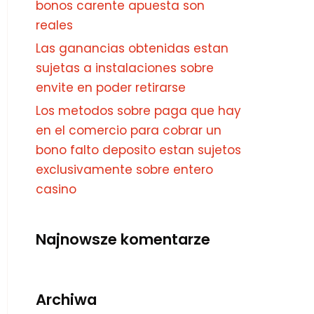
bonos carente apuesta son
reales
Las ganancias obtenidas estan
sujetas a instalaciones sobre
envite en poder retirarse
Los metodos sobre paga que hay
en el comercio para cobrar un
bono falto deposito estan sujetos
exclusivamente sobre entero
casino
Najnowsze komentarze
Archiwa