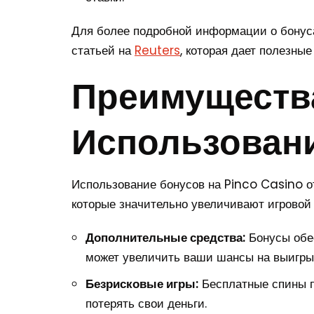
Для более подробной информации о бонуса
статьей на
Reuters
, которая дает полезные
Преимуществ
Использован
Использование бонусов на Pinco Casino о
которые значительно увеличивают игровой 
Дополнительные средства:
Бонусы обес
может увеличить ваши шансы на выигры
Безрисковые игры:
Бесплатные спины п
потерять свои деньги.