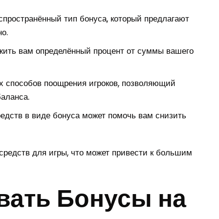
спространённый тип бонуса, который предлагают
о.
жить вам определённый процент от суммы вашего
 способов поощрения игроков, позволяющий
баланса.
едств в виде бонуса может помочь вам снизить
средств для игры, что может привести к большим
вать Бонусы на