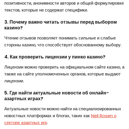
позитивности, анонимности авторов и общей формулировке
текстов, которые не содержат специфики.
3. Почему важно читать отзывы перед выбором
казино?
Чтение отзывов позволяет понимать сильные и слабые
стороны казино, что способствует обоснованному выбору.
4. Как проверить лицензии у пинко казино?
Лицензии можно проверить на официальном сайте казино, а
также на сайте уполномоченных органов, которые выдают
лицензии.
5. Где найти актуальные новости об онлайн-
азартных играх?
Актуальные новости можно найти на специализированных
новостных платформах и блогах, таких как
Neil Rosen о
секторе азартных игр
.