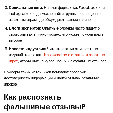
Социальные сети:
На платформах как Facebook или
Instagram иногда можно найти группы, посвященные
азартным играм, где обсуждают разные казино.
Блоги экспертов:
Опытные блогеры часто пишут о
своих опытах в пинко-казино, что может помочь вам в
выборе.
Новости индустрии:
Читайте статьи от известных
изданий, таких как
The Guardian о ставках и азартных
играх
, чтобы быть в курсе новых и актуальных отзывов.
Примеры таких источников помогают проверить
достоверность информации и найти отзывы реальных
игроков.
Как распознать
фальшивые отзывы?