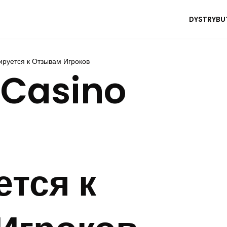
DYSTRYBU
ируется к Отзывам Игроков
 Casino
тся к