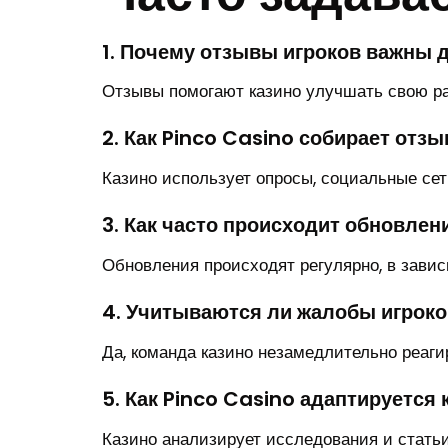
1. Почему отзывы игроков важны 
Отзывы помогают казино улучшать свою ра
2. Как Pinco Casino собирает отз
Казино использует опросы, социальные се
3. Как часто происходит обновлен
Обновления происходят регулярно, в завис
4. Учитываются ли жалобы игроко
Да, команда казино незамедлительно реаги
5. Как Pinco Casino адаптируется
Казино анализирует исследования и статьи