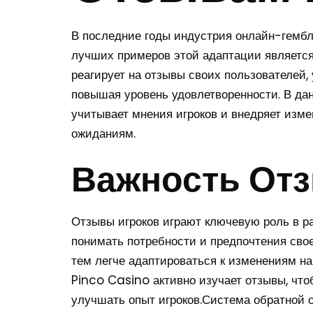
В последние годы индустрия онлайн-гембл
лучших примеров этой адаптации является
реагирует на отзывы своих пользователей,
повышая уровень удовлетворенности. В да
учитывает мнения игроков и внедряет изме
ожиданиям.
Важность От
Отзывы игроков играют ключевую роль в р
понимать потребности и предпочтения сво
тем легче адаптироваться к изменениям на
Pinco Casino активно изучает отзывы, что
улучшать опыт игроков.Система обратной св