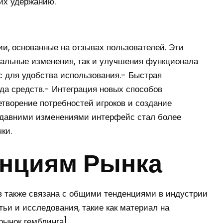
их удержанию.
и, основанные на отзывах пользователей. Эти
зуальные изменения, так и улучшения функционала
 для удобства использования.- Быстрая
да средств.- Интеграция новых способов
творение потребностей игроков и создание
недавними изменениями интерфейс стал более
ки.
енциям Рынка
в также связана с общими тенденциями в индустрии
тьи и исследования, такие как материал на
рынок гемблинга]