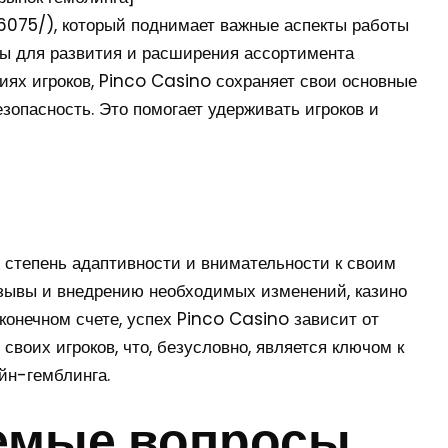
6075/), который поднимает важные аспекты работы
ты для развития и расширения ассортимента
иях игроков, Pinco Casino сохраняет свои основные
зопасность. Это помогает удерживать игроков и
 степень адаптивности и внимательности к своим
отзывы и внедрению необходимых изменений, казино
конечном счете, успех Pinco Casino зависит от
воих игроков, что, безусловно, является ключом к
йн-гемблинга.
аемые вопросы