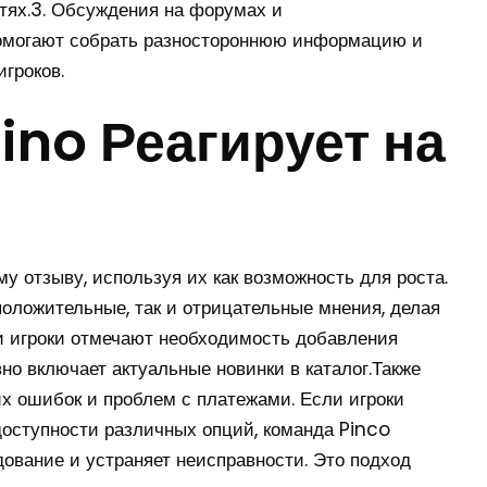
тях.3. Обсуждения на форумах и
омогают собрать разностороннюю информацию и
гроков.
ino Реагирует на
у отзыву, используя их как возможность для роста.
оложительные, так и отрицательные мнения, делая
и игроки отмечают необходимость добавления
но включает актуальные новинки в каталог.Также
их ошибок и проблем с платежами. Если игроки
доступности различных опций, команда Pinco
ование и устраняет неисправности. Это подход