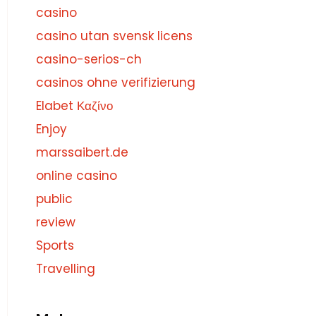
casino
casino utan svensk licens
casino-serios-ch
casinos ohne verifizierung
Elabet Καζίνο
Enjoy
marssaibert.de
online casino
public
review
Sports
Travelling