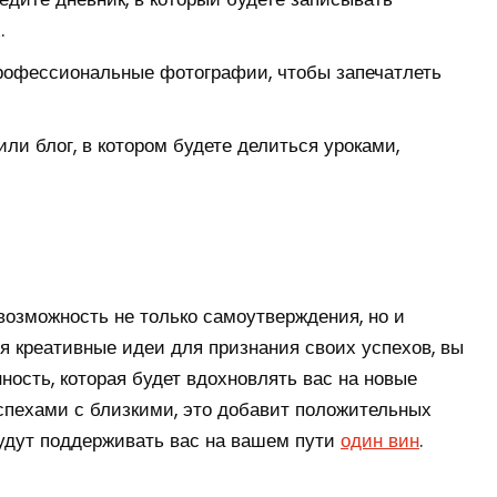
.
рофессиональные фотографии, чтобы запечатлеть
ли блог, в котором будете делиться уроками,
возможность не только самоутверждения, но и
я креативные идеи для признания своих успехов, вы
ость, которая будет вдохновлять вас на новые
спехами с близкими, это добавит положительных
будут поддерживать вас на вашем пути
один вин
.