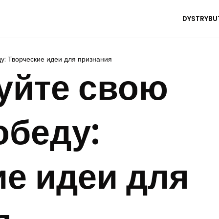
DYSTRYBU
у: Творческие идеи для признания
уйте свою
обеду:
ие идеи для