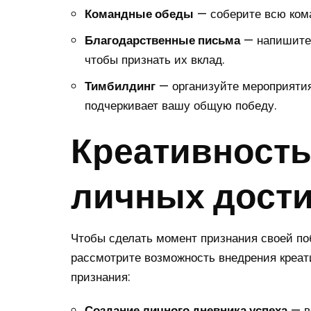
Командные обеды
— соберите всю ком
Благодарственные письма
— напишите 
чтобы признать их вклад.
Тимбилдинг
— организуйте мероприятия
подчеркивает вашу общую победу.
Креативность
личных дост
Чтобы сделать момент признания своей п
рассмотрите возможность внедрения креат
признания:
Создание личного дневника успеха
— в