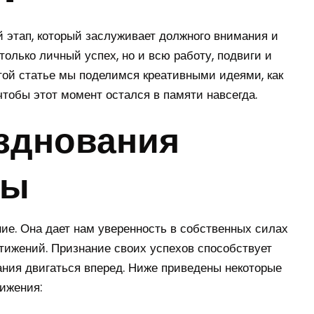
 этап, который заслуживает должного внимания и
олько личный успех, но и всю работу, подвиги и
той статье мы поделимся креативными идеями, как
чтобы этот момент остался в памяти навсегда.
зднования
ды
ие. Она дает нам уверенность в собственных силах
ижений. Признание своих успехов способствует
ния двигаться вперед. Ниже приведены некоторые
ижения: