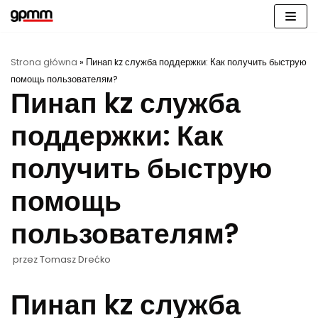
Przejdź
do
treści
Strona główna
»
Пинап kz служба поддержки: Как получить быструю
помощь пользователям?
Пинап kz служба
поддержки: Как
получить быструю
помощь
пользователям?
przez
Tomasz Drećko
Пинап kz служба