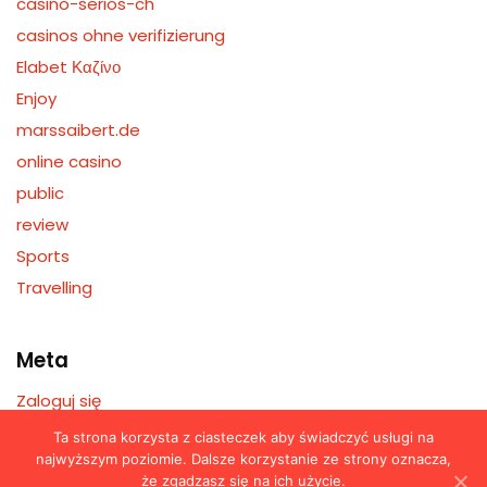
casino-serios-ch
casinos ohne verifizierung
Elabet Καζίνο
Enjoy
marssaibert.de
online casino
public
review
Sports
Travelling
Meta
Zaloguj się
Kanał wpisów
Ta strona korzysta z ciasteczek aby świadczyć usługi na
najwyższym poziomie. Dalsze korzystanie ze strony oznacza,
Kanał komentarzy
że zgadzasz się na ich użycie.