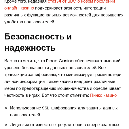
Кроме того, недавняя
статья от BBC о новом поколении
онлайн-казино
подчеркивает важность интеграции
различных функциональных возможностей для повышения
удобства пользователей.
Безопасность и
надежность
Важно отметить, что Pinco Casino обеспечивает высокий
уровень безопасности данных пользователей. Все
транзакции зашифрованы, что минимизирует риски потери
личной информации. Также казино внедряет различные
меры по предотвращению мошенничества и обеспечивает
честность в играх. Вот что стоит отметить:
Пинко казино
Использование SSL-шифрования для защиты данных
пользователей.
Лицензия от известных регуляторов в сфере азартных