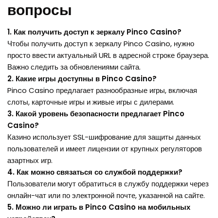
вопросы
1. Как получить доступ к зеркалу Pinco Casino?
Чтобы получить доступ к зеркалу Pinco Casino, нужно
просто ввести актуальный URL в адресной строке браузера.
Важно следить за обновлениями сайта.
2. Какие игры доступны в Pinco Casino?
Pinco Casino предлагает разнообразные игры, включая
слоты, карточные игры и живые игры с дилерами.
3. Какой уровень безопасности предлагает Pinco
Casino?
Казино использует SSL-шифрование для защиты данных
пользователей и имеет лицензии от крупных регуляторов
азартных игр.
4. Как можно связаться со службой поддержки?
Пользователи могут обратиться в службу поддержки через
онлайн-чат или по электронной почте, указанной на сайте.
5. Можно ли играть в Pinco Casino на мобильных