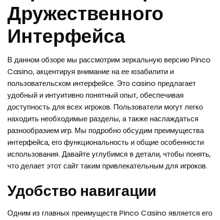
Дружественного
Интерфейса
В данном обзоре мы рассмотрим зеркальную версию Pinco
Casino, акцентируя внимание на ее юзабилити и
пользовательском интерфейсе. Это casino предлагает
удобный и интуитивно понятный опыт, обеспечивая
доступность для всех игроков. Пользователи могут легко
находить необходимые разделы, а также наслаждаться
разнообразием игр. Мы подробно обсудим преимущества
интерфейса, его функциональность и общие особенности
использования. Давайте углубимся в детали, чтобы понять,
что делает этот сайт таким привлекательным для игроков.
Удобство навигации
Одним из главных преимуществ Pinco Casino является его