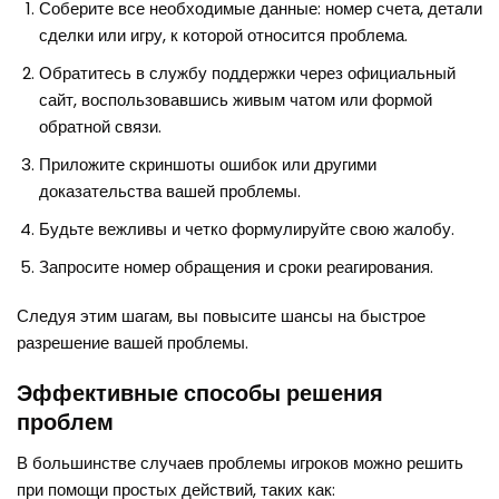
Соберите все необходимые данные: номер счета, детали
сделки или игру, к которой относится проблема.
Обратитесь в службу поддержки через официальный
сайт, воспользовавшись живым чатом или формой
обратной связи.
Приложите скриншоты ошибок или другими
доказательства вашей проблемы.
Будьте вежливы и четко формулируйте свою жалобу.
Запросите номер обращения и сроки реагирования.
Следуя этим шагам, вы повысите шансы на быстрое
разрешение вашей проблемы.
Эффективные способы решения
проблем
В большинстве случаев проблемы игроков можно решить
при помощи простых действий, таких как: