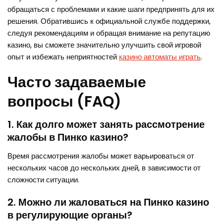
обращаться с проблемами и какие шаги предпринять для их
решения. Обратившись к официальной службе поддержки,
следуя рекомендациям и обращая внимание на репутацию
казино, вы сможете значительно улучшить свой игровой
опыт и избежать неприятностей
казино автоматы играть
.
Часто задаваемые
вопросы (FAQ)
1. Как долго может занять рассмотрение
жалобы в Пинко казино?
Время рассмотрения жалобы может варьироваться от
нескольких часов до нескольких дней, в зависимости от
сложности ситуации.
2. Можно ли жаловаться на Пинко казино
в регулирующие органы?