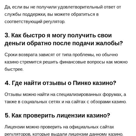
Да, если вы не получили удовлетворительный ответ от
службы поддержки, вы можете обратиться в
соответствующий регулятор.
3. Как быстро я могу получить свои
деньги обратно после подачи жалобы?
Сроки возврата зависят от типа проблемы, но обычно
казино стремится решить финансовые вопросы как можно
быстрее.
4. Где найти отзывы о Пинко казино?
Отзывы можно найти на специализированных форумах, а
также в социальных сетях и на сайтах с обзорами казино.
5. Как проверить лицензии казино?
Лицензии можно проверить на официальных сайтах
регуляторов, которые выдали лицензии данному казино.