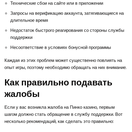
Технические сбои на сайте или в приложении
Запросы на верификацию аккаунта, затягивающиеся на
длительное время
Недостаток быстрого реагирования со стороны службы
поддержки
Несоответствие в условиях бонусной программы
Каждая из этих проблем может существенно повлиять на
опыт игры, поэтому необходимо обращать на них внимание.
Как правильно подавать
жалобы
Если у вас возникла жалоба на Пинко казино, первым
шагом должно стать обращение в службу поддержки. Вот
несколько рекомендаций, как сделать это правильно: