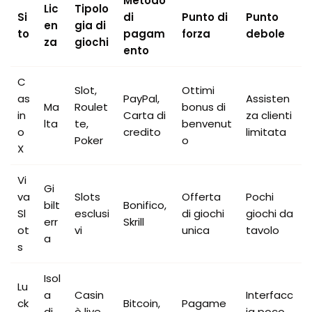
Metodo
Lic
Tipolo
Si
di
Punto di
Punto
en
gia di
to
pagam
forza
debole
za
giochi
ento
C
Slot,
Ottimi
as
PayPal,
Assisten
Ma
Roulet
bonus di
in
Carta di
za clienti
lta
te,
benvenut
o
credito
limitata
Poker
o
X
Vi
Gi
va
Slots
Offerta
Pochi
bilt
Bonifico,
Sl
esclusi
di giochi
giochi da
err
Skrill
ot
vi
unica
tavolo
a
s
Isol
Lu
a
Casin
Interfacc
ck
Bitcoin,
Pagame
di
ò live,
ia poco