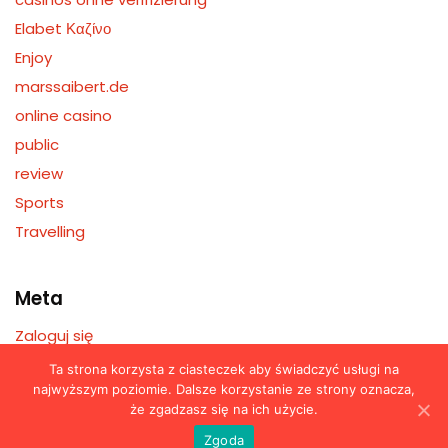
Elabet Καζίνο
Enjoy
marssaibert.de
online casino
public
review
Sports
Travelling
Meta
Zaloguj się
Kanał wpisów
Ta strona korzysta z ciasteczek aby świadczyć usługi na
najwyższym poziomie. Dalsze korzystanie ze strony oznacza,
Kanał komentarzy
że zgadzasz się na ich użycie.
WordPress.org
Zgoda