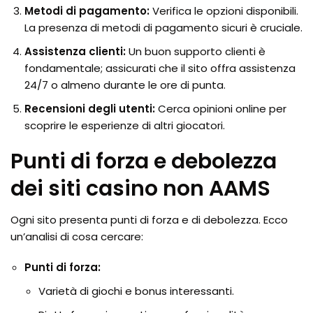
Metodi di pagamento:
Verifica le opzioni disponibili.
La presenza di metodi di pagamento sicuri è cruciale.
Assistenza clienti:
Un buon supporto clienti è
fondamentale; assicurati che il sito offra assistenza
24/7 o almeno durante le ore di punta.
Recensioni degli utenti:
Cerca opinioni online per
scoprire le esperienze di altri giocatori.
Punti di forza e debolezza
dei siti casino non AAMS
Ogni sito presenta punti di forza e di debolezza. Ecco
un’analisi di cosa cercare:
Punti di forza:
Varietà di giochi e bonus interessanti.