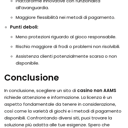
Piattaforme innovative con funzionalità
all’avanguardia.
Maggiore flessibilità nei metodi di pagamento.
Punti deboli:
Meno protezioni riguardo al gioco responsabile.
Rischio maggiore di frodi o problemi non risolvibili.
Assistenza clienti potenzialmente scarsa o non
disponibile.
Conclusione
In conclusione, scegliere un sito di
casino non AAMS
richiede attenzione e informazione. La licenza è un
aspetto fondamentale da tenere in considerazione,
così come la varietà di giochi e i metodi di pagamento
disponibili. Confrontando diversi siti, puoi trovare la
soluzione più adatta alle tue esigenze. Spero che