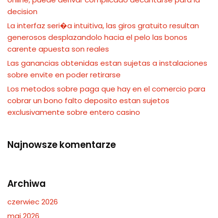
decision
La interfaz seri�a intuitiva, las giros gratuito resultan
generosos desplazandolo hacia el pelo las bonos
carente apuesta son reales
Las ganancias obtenidas estan sujetas a instalaciones
sobre envite en poder retirarse
Los metodos sobre paga que hay en el comercio para
cobrar un bono falto deposito estan sujetos
exclusivamente sobre entero casino
Najnowsze komentarze
Archiwa
czerwiec 2026
maj 2026