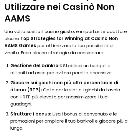
Utilizzare nei Casinò Non
AAMS
Una volta scelto il casinò giusto, è importante adottare
alcune
Top Strategies for Winning at Casino Non
AAMS Games
per ottimizzare le tue possibilità di
vincita. Ecco alcune strategie da considerare:
Gestione del bankroll:
Stabilisci un budget e
atteniti ad esso per evitare perdite eccessive.
Giocare sui giochi con più alta percentuale di
ritorno (RTP):
Opta per le slot e i giochi da tavolo
con il RTP più elevato per massimizzare i tuoi
guadagni.
Sfruttare i bonus:
Usa i bonus di benvenuto e le
promozioni per ampliare il tuo bankroll e giocare più a
lungo.