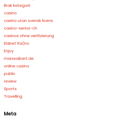
Brak kategorii
casino
casino utan svensk licens
casino-serios-ch
casinos ohne verifizierung
Elabet Καζίνο
Enjoy
marssaibert.de
online casino
public
review
Sports
Travelling
Meta