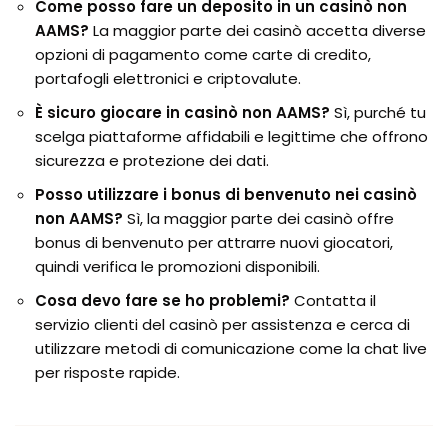
Come posso fare un deposito in un casinò non
AAMS?
La maggior parte dei casinò accetta diverse
opzioni di pagamento come carte di credito,
portafogli elettronici e criptovalute.
È sicuro giocare in casinò non AAMS?
Sì, purché tu
scelga piattaforme affidabili e legittime che offrono
sicurezza e protezione dei dati.
Posso utilizzare i bonus di benvenuto nei casinò
non AAMS?
Sì, la maggior parte dei casinò offre
bonus di benvenuto per attrarre nuovi giocatori,
quindi verifica le promozioni disponibili.
Cosa devo fare se ho problemi?
Contatta il
servizio clienti del casinò per assistenza e cerca di
utilizzare metodi di comunicazione come la chat live
per risposte rapide.