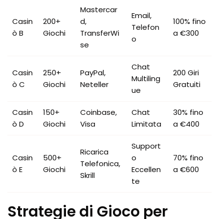
Mastercar
Email,
Casin
200+
d,
100% fino
Telefon
ò B
Giochi
TransferWi
a €300
o
se
Chat
Casin
250+
PayPal,
200 Giri
Multiling
ò C
Giochi
Neteller
Gratuiti
ue
Casin
150+
Coinbase,
Chat
30% fino
ò D
Giochi
Visa
Limitata
a €400
Support
Ricarica
Casin
500+
o
70% fino
Telefonica,
ò E
Giochi
Eccellen
a €600
Skrill
te
Strategie di Gioco per