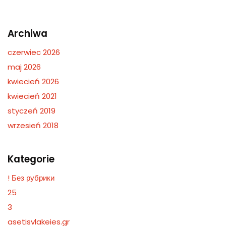
Archiwa
czerwiec 2026
maj 2026
kwiecień 2026
kwiecień 2021
styczeń 2019
wrzesień 2018
Kategorie
! Без рубрики
25
3
asetisvlakeies.gr