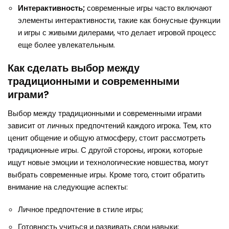
Интерактивность;
современные игры часто включают
элементы интерактивности, такие как бонусные функции
и игры с живыми дилерами, что делает игровой процесс
еще более увлекательным.
Как сделать выбор между
традиционными и современными
играми?
Выбор между традиционными и современными играми
зависит от личных предпочтений каждого игрока. Тем, кто
ценит общение и общую атмосферу, стоит рассмотреть
традиционные игры. С другой стороны, игроки, которые
ищут новые эмоции и технологические новшества, могут
выбрать современные игры. Кроме того, стоит обратить
внимание на следующие аспекты:
Личное предпочтение в стиле игры;
Готовность учиться и развивать свои навыки;