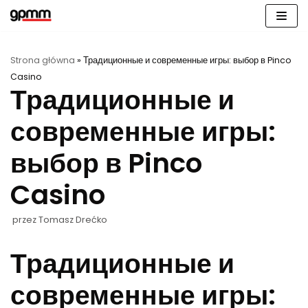
Przejdź
do
treści
Strona główna
»
Традиционные и современные игры: выбор в Pinco
Casino
Традиционные и
современные игры:
выбор в Pinco
Casino
przez
Tomasz Drećko
Традиционные и
современные игры: