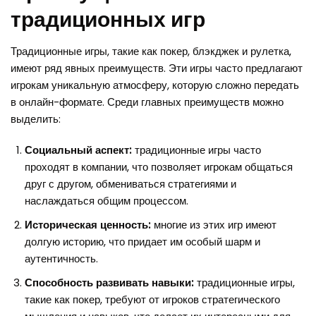
традиционных игр
Традиционные игры, такие как покер, блэкджек и рулетка,
имеют ряд явных преимуществ. Эти игры часто предлагают
игрокам уникальную атмосферу, которую сложно передать
в онлайн-формате. Среди главных преимуществ можно
выделить:
Социальный аспект:
традиционные игры часто
проходят в компании, что позволяет игрокам общаться
друг с другом, обмениваться стратегиями и
наслаждаться общим процессом.
Историческая ценность:
многие из этих игр имеют
долгую историю, что придает им особый шарм и
аутентичность.
Способность развивать навыки:
традиционные игры,
такие как покер, требуют от игроков стратегического