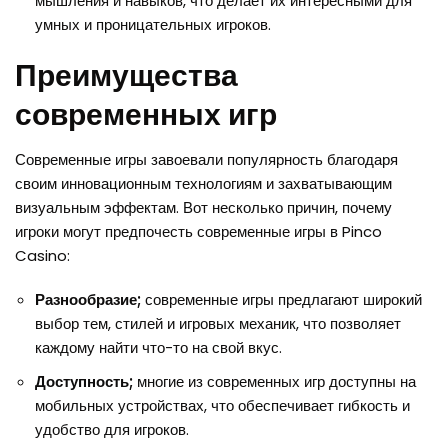
мышления и навыков, что делает их интересными для
умных и проницательных игроков.
Преимущества
современных игр
Современные игры завоевали популярность благодаря
своим инновационным технологиям и захватывающим
визуальным эффектам. Вот несколько причин, почему
игроки могут предпочесть современные игры в Pinco
Casino:
Разнообразие;
современные игры предлагают широкий
выбор тем, стилей и игровых механик, что позволяет
каждому найти что-то на свой вкус.
Доступность;
многие из современных игр доступны на
мобильных устройствах, что обеспечивает гибкость и
удобство для игроков.