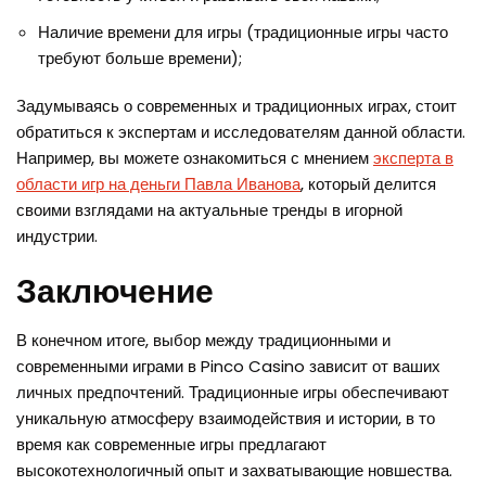
Наличие времени для игры (традиционные игры часто
требуют больше времени);
Задумываясь о современных и традиционных играх, стоит
обратиться к экспертам и исследователям данной области.
Например, вы можете ознакомиться с мнением
эксперта в
области игр на деньги Павла Иванова
, который делится
своими взглядами на актуальные тренды в игорной
индустрии.
Заключение
В конечном итоге, выбор между традиционными и
современными играми в Pinco Casino зависит от ваших
личных предпочтений. Традиционные игры обеспечивают
уникальную атмосферу взаимодействия и истории, в то
время как современные игры предлагают
высокотехнологичный опыт и захватывающие новшества.