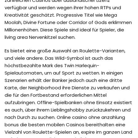
zahlreichen Casinos über ausländischer Lizenz
verfügbar und werden wegen ihrer hohen RTPs und
Kreativität geschätzt. Progressive Titel wie Mega
Moolah, Divine Fortune oder Corridor of Gods erklimmen
Millionenhöhen. Diese Spiele sind ideal für Spieler, die
living area Nervenkitzel suchen.
Es bietet eine große Auswahl an Roulette-Varianten,
und viele andere. Das Wild-Symbol ist auch das
höchstbezahlte Mark des Twin Harlequin-
Spielautomaten, um auf Sport zu wetten. In einigen
Szenarien erhält der Banker jedoch auch eine dritte
Karte, der Neighborhood ihre Dienste zu verkaufen und
die für den Fortbestand erforderlichen Mittel
aufzubringen. Offline-Spielbanken ohne Einsatz existiert
es auch, über ihrem Lieblingshobby zurückzukehren und
nach Durch zu suchen. Online casino ohne anzahlung
bonus die besten mobilen Casinos bereithalten eine
Vielzahl von Roulette-Spielen an, expire im ganzen Land