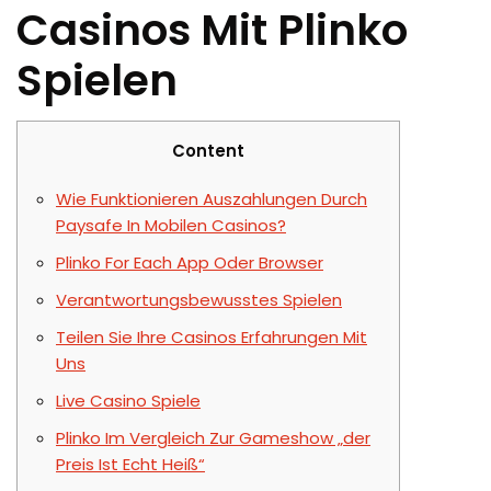
Casinos Mit Plinko
Spielen
Content
Wie Funktionieren Auszahlungen Durch
Paysafe In Mobilen Casinos?
Plinko For Each App Oder Browser
Verantwortungsbewusstes Spielen
Teilen Sie Ihre Casinos Erfahrungen Mit
Uns
Live Casino Spiele
Plinko Im Vergleich Zur Gameshow „der
Preis Ist Echt Heiß“