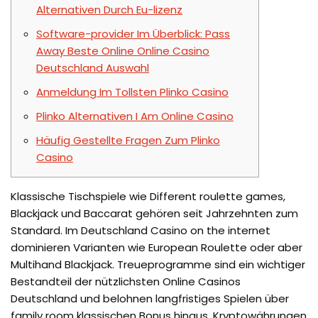
Alternativen Durch Eu-lizenz
Software-provider Im Überblick: Pass
Away Beste Online Online Casino
Deutschland Auswahl
Anmeldung Im Tollsten Plinko Casino
Plinko Alternativen I Am Online Casino
Häufig Gestellte Fragen Zum Plinko
Casino
Klassische Tischspiele wie Different roulette games,
Blackjack und Baccarat gehören seit Jahrzehnten zum
Standard. Im Deutschland Casino on the internet
dominieren Varianten wie European Roulette oder aber
Multihand Blackjack. Treueprogramme sind ein wichtiger
Bestandteil der nützlichsten Online Casinos
Deutschland und belohnen langfristiges Spielen über
family room klassischen Bonus hinaus. Kryptowährungen