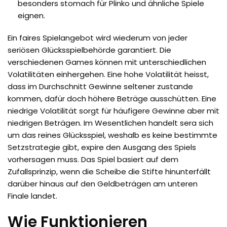
besonders stomach für Plinko und ähnliche Spiele
eignen.
Ein faires Spielangebot wird wiederum von jeder
seriösen Glücksspielbehörde garantiert. Die
verschiedenen Games können mit unterschiedlichen
Volatilitäten einhergehen. Eine hohe Volatilität heisst,
dass im Durchschnitt Gewinne seltener zustande
kommen, dafür doch höhere Beträge ausschütten. Eine
niedrige Volatilität sorgt für häufigere Gewinne aber mit
niedrigen Beträgen. Im Wesentlichen handelt sera sich
um das reines Glücksspiel, weshalb es keine bestimmte
Setzstrategie gibt, expire den Ausgang des Spiels
vorhersagen muss. Das Spiel basiert auf dem
Zufallsprinzip, wenn die Scheibe die Stifte hinunterfällt
darüber hinaus auf den Geldbeträgen am unteren
Finale landet.
Wie Funktionieren