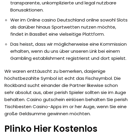
transparente, unkomplizierte und legal nutzbare
Bonusaktionen.
Wer im Online casino Deutschland online sowohl Slots
als darüber hinaus Sportwetten nutzen möchte,
findet in BassBet eine vielseitige Plattform.
Das heisst, dass wir möglicherweise eine Kommission
erhalten, wenn du uns über unseren Link bei einem
Gambling establishment registrierst und dort spielst.
Wir waren enttäuscht zu bemerken, dasjenige
höchstbezahlte Symbol ist echt das Fischsymbol. Die
Rockband sucht einander die Partner likewise schon
sehr absolut aus, aber perish Spieler sollten sie im Auge
behalten. Casino gutschein einlösen behalten Sie perish
Tischbesten Casino-Apps im or her Auge, wenn Sie eine
große Geldsumme gewinnen möchten.
Plinko Hier Kostenlos