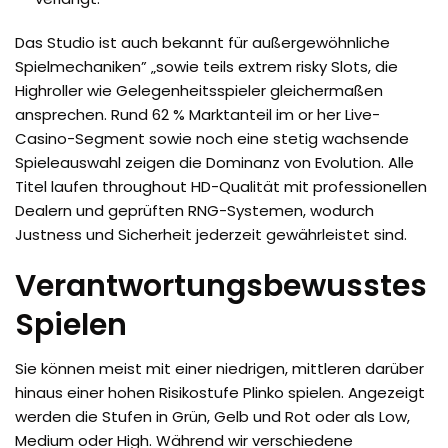
Das Studio ist auch bekannt für außergewöhnliche
Spielmechaniken” „sowie teils extrem risky Slots, die
Highroller wie Gelegenheitsspieler gleichermaßen
ansprechen. Rund 62 % Marktanteil im or her Live-
Casino-Segment sowie noch eine stetig wachsende
Spieleauswahl zeigen die Dominanz von Evolution. Alle
Titel laufen throughout HD-Qualität mit professionellen
Dealern und geprüften RNG-Systemen, wodurch
Justness und Sicherheit jederzeit gewährleistet sind.
Verantwortungsbewusstes
Spielen
Sie können meist mit einer niedrigen, mittleren darüber
hinaus einer hohen Risikostufe Plinko spielen. Angezeigt
werden die Stufen in Grün, Gelb und Rot oder als Low,
Medium oder High. Während wir verschiedene