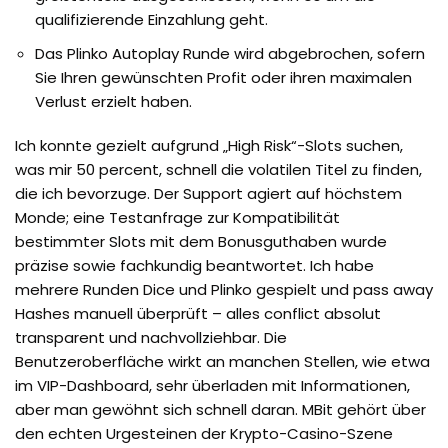
qualifizierende Einzahlung geht.
Das Plinko Autoplay Runde wird abgebrochen, sofern
Sie Ihren gewünschten Profit oder ihren maximalen
Verlust erzielt haben.
Ich konnte gezielt aufgrund „High Risk“-Slots suchen,
was mir 50 percent, schnell die volatilen Titel zu finden,
die ich bevorzuge. Der Support agiert auf höchstem
Monde; eine Testanfrage zur Kompatibilität
bestimmter Slots mit dem Bonusguthaben wurde
präzise sowie fachkundig beantwortet. Ich habe
mehrere Runden Dice und Plinko gespielt und pass away
Hashes manuell überprüft – alles conflict absolut
transparent und nachvollziehbar. Die
Benutzeroberfläche wirkt an manchen Stellen, wie etwa
im VIP-Dashboard, sehr überladen mit Informationen,
aber man gewöhnt sich schnell daran. MBit gehört über
den echten Urgesteinen der Krypto-Casino-Szene