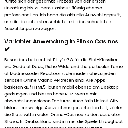
fühlte sich der gesamte Prozess von der ersten
Einzahlung bis zu dem Cashout flüssig ebenso
professionell an. Ich habe die aktuelle Auswahl geprüft,
um dir die sichersten Anbieter mit den schnellsten
Auszahlungen zu zeigen.
Variabler Anwendung In Plinko Casinos
✔️
Besonders bekannt ist Play’n GO für die Slot-Klassiker
wie Guide of Dead, Riche Wilde and the particular Tome
of Madnessoder Reactoonz, die inside nahezu jedem
seriösen Online Casino vertreten sind. Alle Apps
basieren auf HTML5, laufen mobil ebenso am Desktop
gedrungen und bieten hohe RTP-Werte mit
abwechslungsreichen Features. Auch falls Nolimit City
bislang nur wenige Auszeichnungen erhalten hat, zählen
die Slots within vielen Online-Casinos zu den absoluten
Shows. In Deutschland sind immer die Spiele throughout