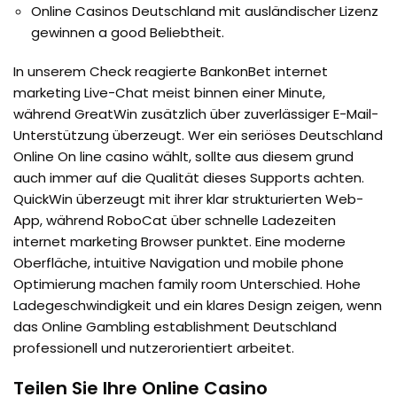
Online Casinos Deutschland mit ausländischer Lizenz
gewinnen a good Beliebtheit.
In unserem Check reagierte BankonBet internet
marketing Live-Chat meist binnen einer Minute,
während GreatWin zusätzlich über zuverlässiger E-Mail-
Unterstützung überzeugt. Wer ein seriöses Deutschland
Online On line casino wählt, sollte aus diesem grund
auch immer auf die Qualität dieses Supports achten.
QuickWin überzeugt mit ihrer klar strukturierten Web-
App, während RoboCat über schnelle Ladezeiten
internet marketing Browser punktet. Eine moderne
Oberfläche, intuitive Navigation und mobile phone
Optimierung machen family room Unterschied. Hohe
Ladegeschwindigkeit und ein klares Design zeigen, wenn
das Online Gambling establishment Deutschland
professionell und nutzerorientiert arbeitet.
Teilen Sie Ihre Online Casino