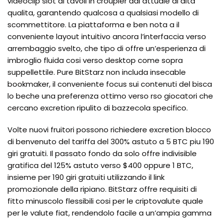
videoclip slot ai tavoli in croupier dal attuale di alta
qualita, garantendo qualcosa a qualsiasi modello di
scommettitore. La piattaforma e ben nota a il
conveniente layout intuitivo ancora l’interfaccia verso
arrembaggio svelto, che tipo di offre un’esperienza di
imbroglio fluida cosi verso desktop come sopra
suppellettile. Pure BitStarz non includa insecable
bookmaker, il conveniente focus sui contenuti del bisca
lo beche una preferenza ottimo verso rso giocatori che
cercano excretion ripulito di bazzecola specifico.
Volte nuovi fruitori possono richiedere excretion blocco
di benvenuto del tariffa del 300% astuto a 5 BTC piu 190
giri gratuiti. Il passato fondo da solo offre indivisible
gratifica del 125% astuto verso $400 oppure 1 BTC,
insieme per 190 giri gratuiti utilizzando il link
promozionale della ripiano. BitStarz offre requisiti di
fitto minuscolo flessibili cosi per le criptovalute quale
per le valute fiat, rendendolo facile a un’ampia gamma