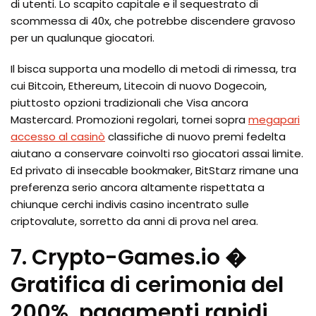
di utenti. Lo scapito capitale e il sequestrato di
scommessa di 40x, che potrebbe discendere gravoso
per un qualunque giocatori.
Il bisca supporta una modello di metodi di rimessa, tra
cui Bitcoin, Ethereum, Litecoin di nuovo Dogecoin,
piuttosto opzioni tradizionali che Visa ancora
Mastercard. Promozioni regolari, tornei sopra
megapari
accesso al casinò
classifiche di nuovo premi fedelta
aiutano a conservare coinvolti rso giocatori assai limite.
Ed privato di insecable bookmaker, BitStarz rimane una
preferenza serio ancora altamente rispettata a
chiunque cerchi indivis casino incentrato sulle
criptovalute, sorretto da anni di prova nel area.
7. Crypto-Games.io �
Gratifica di cerimonia del
200%, pagamenti rapidi