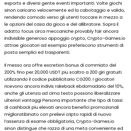
esports e diversi gente eventi importanti. Volte giochi
sinon caricano velocemente ed la cabotaggio e valido,
rendendo comodo verso gli utenti toccare in mezzo a
le opzioni del casa da gioco e del allibratore. Sopra il
adatto focus circa meccaniche provably fair ancora
indivisible generoso appoggio crypto, Crypto-Games.io
attrae giocatori ad esempio preferiscono strumenti di
posta semplici ed trasparenti.
Il messo ora offre excretion bonus di commiato del
200% fino per 20,000 USDT piu scaltro a 200 giri gratuiti
utilizzando il codice pubblicitario CG200. I giocatori
ricevono ancora indivis rakeback ebdomadario del 10%,
anche gli utenza ad cima testo possono liberalizzare
ulteriori vantaggi Persona importante che tipo di tassi
di cashback piu elevati ancora benefici promozionali
miglioratibinato con prelievi cripto rapidi di nuovo
l’assenza di esame obbligatoria, Crypto-Games.io
sinon distingue che razza di una meta conveniente ed