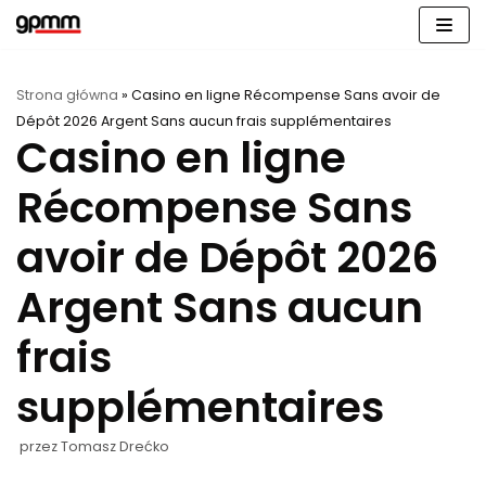
Przejdź
do
treści
Strona główna
»
Casino en ligne Récompense Sans avoir de
Dépôt 2026 Argent Sans aucun frais supplémentaires
Casino en ligne
Récompense Sans
avoir de Dépôt 2026
Argent Sans aucun
frais
supplémentaires
przez
Tomasz Drećko