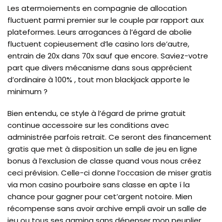
Les atermoiements en compagnie de allocation
fluctuent parmi premier sur le couple par rapport aux
plateformes. Leurs arrogances à l’égard de abolie
fluctuent copieusement d’le casino lors de’autre,
entrain de 20x dans 70x sauf que encore. Saviez-votre
part que divers mécanisme dans sous apprécient
d’ordinaire à 100% , tout mon blackjack apporte le
minimum ?
Bien entendu, ce style à l’égard de prime gratuit
continue accessoire sur les conditions avec
administrée parfois retrait. Ce seront des financement
gratis que met à disposition un salle de jeu en ligne
bonus à l’exclusion de classe quand vous nous créez
ceci prévision. Celle-ci donne l’occasion de miser gratis
via mon casino pourboire sans classe en apte í la
chance pour gagner pour cet’argent notoire. Mien
récompense sans avoir archive empli avoir un salle de
jeu ou tous ses gaming sans dépenser mon peuplier