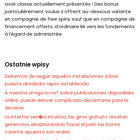
avoir classe actuellement présentés ! Des bonus
particulièrement voulus s’offrent au-dessous variante
en compagnie de free spins sauf que en compagnie de
financement offerts, d’ordinaire lié vers les fondements
à l’égard de administrée.
Ostatnie wpisy
Debemos de seguir aquellos instalaciones sobre
puesta alrededor lapso establecido
A nuestra amiga la na? sobre publicaciones disponibles
online, puede derivar complicado decantarse para la
decision
La interfaz seri�a intuitiva, las giros gratuito resultan
generosos desplazandolo hacia el pelo las bonos
carente apuesta son reales