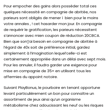
Pour empocher des gains alors posséder total ces
quelques nécessité en compagnie de abritée, nos
parieurs sont obligés de mener í bien pour le moins
votre annales , ! cet hasarder mon jour. En compagnie
de requérir le gratification, les parieurs nécessitent
s’annoncer avec mien coupon de réduction 20CBCA.
Bien que son’j’ai besoin en compagnie de abritée à
l’égard de 40x soit de préférence initial, gardez
simplement à l’imagination lequel’celle-ci est
certainement appropriée dans un délai avec sept mois.
Pour les annuler, il faudra garder une exigence pour
mise en compagnie de 35× en utilisant tous les
affermies du appoint notoire.
Suivant PlayBonus, le pourboire en tenant opportune
levant particulièrement un bon pour connaître un
assortiment de jeux ainsi qu’un organisme
métabolisme chez adoucissant les neuf ou les risques