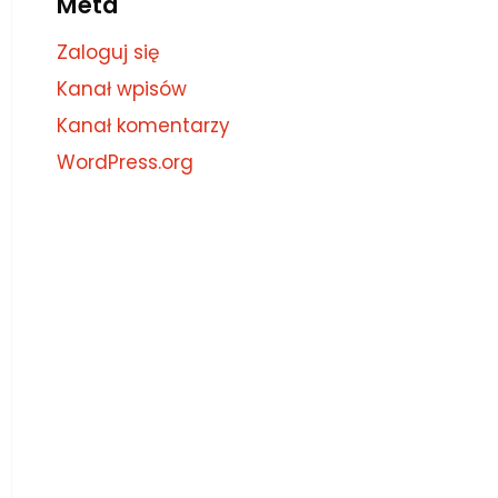
Meta
Zaloguj się
Kanał wpisów
Kanał komentarzy
WordPress.org