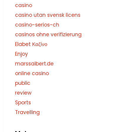
casino
casino utan svensk licens
casino-serios-ch
casinos ohne verifizierung
Elabet Καζίνο
Enjoy
marssaibert.de
online casino
public
review
Sports
Travelling