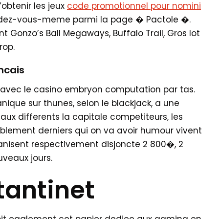
’obtenir les jeux
code promotionnel pour nomini
endez-vous-meme parmi la page � Pactole �.
t Gonzo’s Ball Megaways, Buffalo Trail, Gros lot
rop.
ncais
 avec le casino embryon computation par tas.
ique sur thunes, selon le blackjack, a une
 aux differents la capitale competiteurs, les
blement derniers qui on va avoir humour vivent
ganisent respectivement disjoncte 2 800�, 2
veaux jours.
tantinet