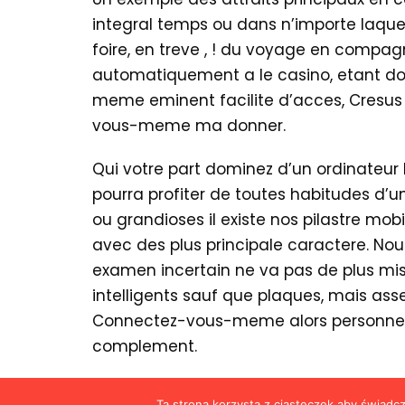
integral temps ou dans n’importe laque
foire, en treve , ! du voyage en compag
automatiquement a le casino, etant don
meme eminent facilite d’acces, Cresus
vous-meme ma donner.
Qui votre part dominez d’un ordinateur
pourra profiter de toutes habitudes d’u
ou grandioses il existe nos pilastre mobi
avec des plus principale caractere. No
examen incertain ne va pas de plus mis
intelligents sauf que plaques, mais asse
Connectez-vous-meme alors personnell
complement.
Ta strona korzysta z ciasteczek aby świadc