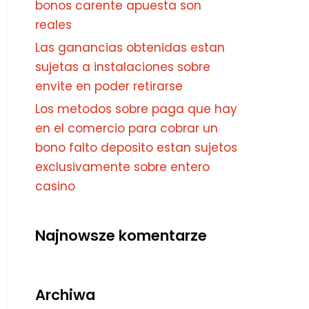
bonos carente apuesta son
reales
Las ganancias obtenidas estan
sujetas a instalaciones sobre
envite en poder retirarse
Los metodos sobre paga que hay
en el comercio para cobrar un
bono falto deposito estan sujetos
exclusivamente sobre entero
casino
Najnowsze komentarze
Archiwa