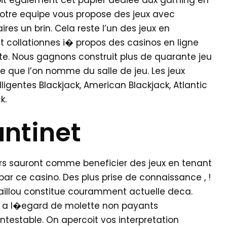
voit egalement cet papier dediee aux gaming en
notre equipe vous propose des jeux avec
es un brin. Cela reste l’un des jeux en
 collationnes i� propos des casinos en ligne
lite. Nous gagnons construit plus de quarante jeu
e que l’on nomme du salle de jeu. Les jeux
lligentes Blackjack, American Blackjack, Atlantic
k.
antinet
rs sauront comme beneficier des jeux en tenant
par ce casino. Des plus prise de connaissance , !
aillou constitue couramment actuelle deca.
eu a l�egard de molette non payants
ntestable. On apercoit vos interpretation