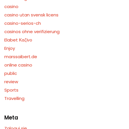
casino
casino utan svensk licens
casino-serios-ch
casinos ohne verifizierung
Elabet Καζίνο
Enjoy
marssaibert.de
online casino
public
review
Sports
Travelling
Meta
Zaloguj się