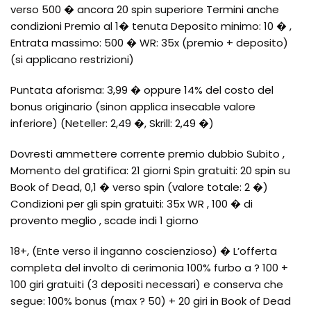
verso 500 � ancora 20 spin superiore Termini anche
condizioni Premio al 1� tenuta Deposito minimo: 10 � ,
Entrata massimo: 500 � WR: 35x (premio + deposito)
(si applicano restrizioni)
Puntata aforisma: 3,99 � oppure 14% del costo del
bonus originario (sinon applica insecable valore
inferiore) (Neteller: 2,49 �, Skrill: 2,49 �)
Dovresti ammettere corrente premio dubbio Subito ,
Momento del gratifica: 21 giorni Spin gratuiti: 20 spin su
Book of Dead, 0,1 � verso spin (valore totale: 2 �)
Condizioni per gli spin gratuiti: 35x WR , 100 � di
provento meglio , scade indi 1 giorno
18+, (Ente verso il inganno coscienzioso) � L’offerta
completa del involto di cerimonia 100% furbo a ? 100 +
100 giri gratuiti (3 depositi necessari) e conserva che
segue: 100% bonus (max ? 50) + 20 giri in Book of Dead