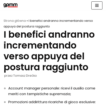
Przejdź
do
treści
Strona główna
»
I benefici andranno incrementando verso
appuya del postura raggiunto
I benefici andranno
incrementando
verso appuya del
postura raggiunto
przez
Tomasz Drećko
Account manager personale: ricevi il ausilio come
meriti con tempistiche supremazia;
Promozioni addirittura ricariche di gioco esclusive: