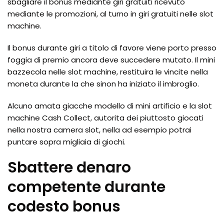
sbagliare il bonus mediante giri gratuiti ricevuto
mediante le promozioni, al turno in giri gratuiti nelle slot
machine.
Il bonus durante giri a titolo di favore viene porto presso
foggia di premio ancora deve succedere mutato. Il mini
bazzecola nelle slot machine, restituira le vincite nella
moneta durante la che sinon ha iniziato il imbroglio.
Alcuno amata giacche modello di mini artificio e la slot
machine Cash Collect, autorita dei piuttosto giocati
nella nostra camera slot, nella ad esempio potrai
puntare sopra migliaia di giochi.
Sbattere denaro
competente durante
codesto bonus