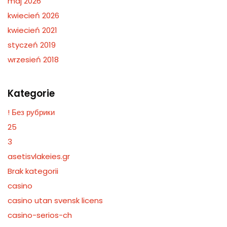
maj 2026
kwiecień 2026
kwiecień 2021
styczeń 2019
wrzesień 2018
Kategorie
! Без рубрики
25
3
asetisvlakeies.gr
Brak kategorii
casino
casino utan svensk licens
casino-serios-ch