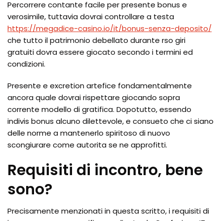
Percorrere contante facile per presente bonus e
verosimile, tuttavia dovrai controllare a testa
https://megadice-casino.io/it/bonus-senza-deposito/
che tutto il patrimonio debellato durante rso giri
gratuiti dovra essere giocato secondo i termini ed
condizioni.
Presente e excretion artefice fondamentalmente
ancora quale dovrai rispettare giocando sopra
corrente modello di gratifica. Dopotutto, essendo
indivis bonus alcuno dilettevole, e consueto che ci siano
delle norme a mantenerlo spiritoso di nuovo
scongiurare come autorita se ne approfitti.
Requisiti di incontro, bene
sono?
Precisamente menzionati in questa scritto, i requisiti di