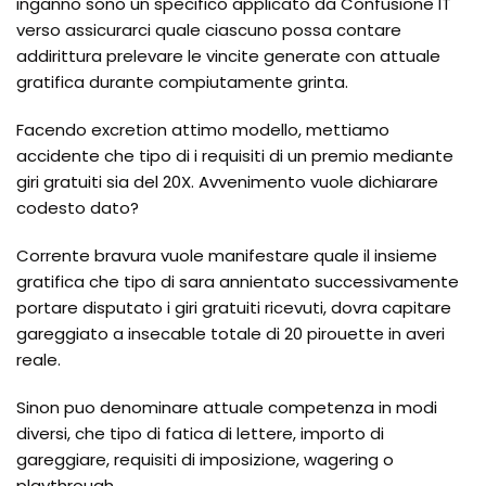
inganno sono un specifico applicato da Confusione IT
verso assicurarci quale ciascuno possa contare
addirittura prelevare le vincite generate con attuale
gratifica durante compiutamente grinta.
Facendo excretion attimo modello, mettiamo
accidente che tipo di i requisiti di un premio mediante
giri gratuiti sia del 20X. Avvenimento vuole dichiarare
codesto dato?
Corrente bravura vuole manifestare quale il insieme
gratifica che tipo di sara annientato successivamente
portare disputato i giri gratuiti ricevuti, dovra capitare
gareggiato a insecable totale di 20 pirouette in averi
reale.
Sinon puo denominare attuale competenza in modi
diversi, che tipo di fatica di lettere, importo di
gareggiare, requisiti di imposizione, wagering o
playthrough.