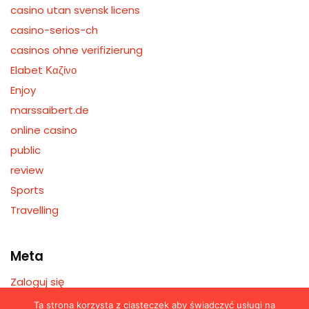
casino utan svensk licens
casino-serios-ch
casinos ohne verifizierung
Elabet Καζίνο
Enjoy
marssaibert.de
online casino
public
review
Sports
Travelling
Meta
Zaloguj się
Kanał wpisów
Ta strona korzysta z ciasteczek aby świadczyć usługi na