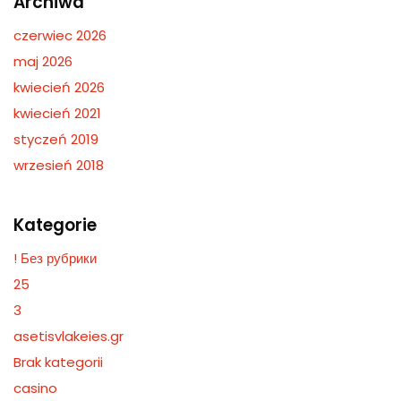
Archiwa
czerwiec 2026
maj 2026
kwiecień 2026
kwiecień 2021
styczeń 2019
wrzesień 2018
Kategorie
! Без рубрики
25
3
asetisvlakeies.gr
Brak kategorii
casino