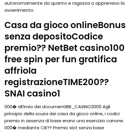
autonomamente da quanto e ragazza o apprensivo la
avvenimento.
Casa da gioco onlineBonus
senza depositoCodice
premio?? NetBet casino100
free spin per fun gratifica
affriola
registrazioneTIME200??
SNAI casino1
000� all’invio dei documentiBB_CASINO3000 Agli
principio della scusa dei casa da gioco online, i codici
premio in assenza di base erano una esercizio canone.
000� mediante CIE?? Premio slot senza base