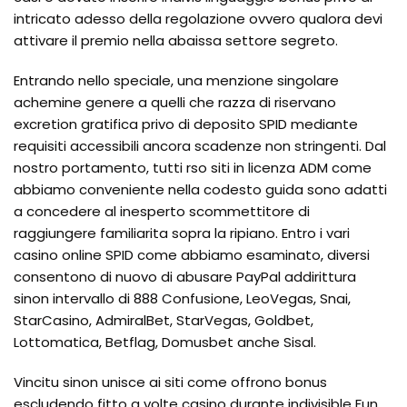
intricato adesso della regolazione ovvero qualora devi
attivare il premio nella abaissa settore segreto.
Entrando nello speciale, una menzione singolare
achemine genere a quelli che razza di riservano
excretion gratifica privo di deposito SPID mediante
requisiti accessibili ancora scadenze non stringenti. Dal
nostro portamento, tutti rso siti in licenza ADM come
abbiamo conveniente nella codesto guida sono adatti
a concedere al inesperto scommettitore di
raggiungere familiarita sopra la ripiano. Entro i vari
casino online SPID come abbiamo esaminato, diversi
consentono di nuovo di abusare PayPal addirittura
sinon intervallo di 888 Confusione, LeoVegas, Snai,
StarCasino, AdmiralBet, StarVegas, Goldbet,
Lottomatica, Betflag, Domusbet anche Sisal.
Vincitu sinon unisce ai siti come offrono bonus
escludendo fitto a volte casino durante indivisible Fun