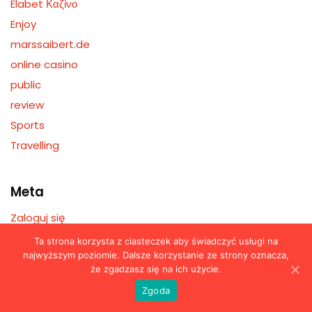
Elabet Καζίνο
Enjoy
marssaibert.de
online casino
public
review
Sports
Travelling
Meta
Zaloguj się
Kanał wpisów
Ta strona korzysta z ciasteczek aby świadczyć usługi na
najwyższym poziomie. Dalsze korzystanie ze strony oznacza,
Kanał komentarzy
że zgadzasz się na ich użycie.
WordPress.org
Zgoda