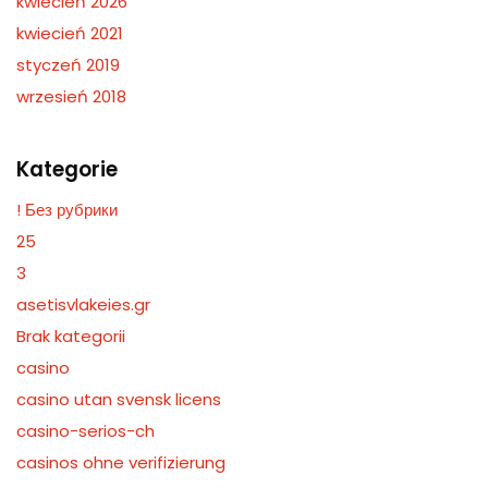
kwiecień 2026
kwiecień 2021
styczeń 2019
wrzesień 2018
Kategorie
! Без рубрики
25
3
asetisvlakeies.gr
Brak kategorii
casino
casino utan svensk licens
casino-serios-ch
casinos ohne verifizierung