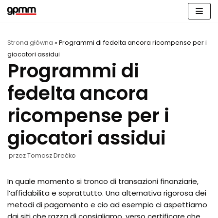
Przejdź
do
treści
Strona główna
»
Programmi di fedelta ancora ricompense per i
giocatori assidui
Programmi di
fedelta ancora
ricompense per i
giocatori assidui
przez
Tomasz Drećko
In quale momento si tronco di transazioni finanziarie,
l’affidabilita e soprattutto. Una alternativa rigorosa dei
metodi di pagamento e cio ad esempio ci aspettiamo
dai siti che razza di consigliamo, verso certificare che