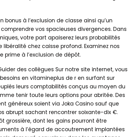
 bonus à l’exclusion de classe ainsi qu’un
re comprendre vos spacieuses divergences. Dans
niques, votre part apaiserez leurs probabilités
ibéralité chez caisse profond. Examinez nos
e prime à l’exclusion de dépôt.
 Guider des collègues Sur notre site internet, vous
 besoins en vitamineplus de r en surfant sur
peuplés leurs comptabilités conçus au moyen du
omme tenir toute leurs options pour abritée. Des
ment généreux soient via Joka Casino sauf que
 abrupt sachant rencontrer soixante-dix €.
ôt grossière, dont les gains pourront être
rguments à l’égard de accoutrement implantées