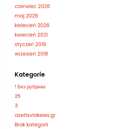
czerwiec 2026
maj 2026
kwiecień 2026
kwiecień 2021
styczeń 2019
wrzesień 2018
Kategorie
! Без рубрики
25
3
asetisvlakeies.gr
Brak kategorii