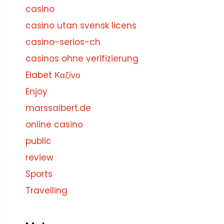
casino
casino utan svensk licens
casino-serios-ch
casinos ohne verifizierung
Elabet Καζίνο
Enjoy
marssaibert.de
online casino
public
review
Sports
Travelling