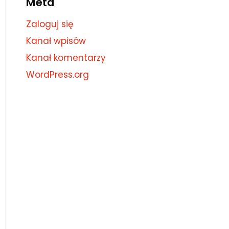
Meta
Zaloguj się
Kanał wpisów
Kanał komentarzy
WordPress.org