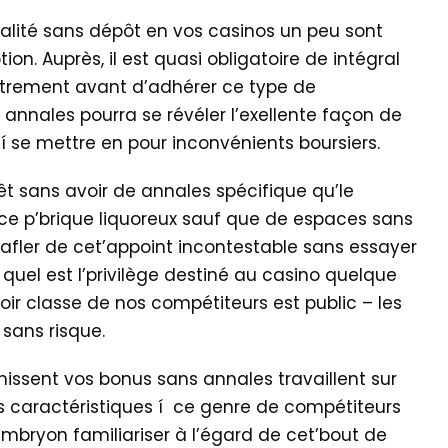
ralité sans dépôt en vos casinos un peu sont
on. Auprès, il est quasi obligatoire de intégral
trement avant d’adhérer ce type de
ir annales pourra se révéler l’exellente façon de
í se mettre en pour inconvénients boursiers.
rêt sans avoir de annales spécifique qu’le
nce p’brique liquoreux sauf que de espaces sans
rafler de cet’appoint incontestable sans essayer
, quel est l’privilège destiné au casino quelque
ir classe de nos compétiteurs est public – les
e sans risque.
urnissent vos bonus sans annales travaillent sur
s caractéristiques í ce genre de compétiteurs
mbryon familiariser à l’égard de cet’bout de