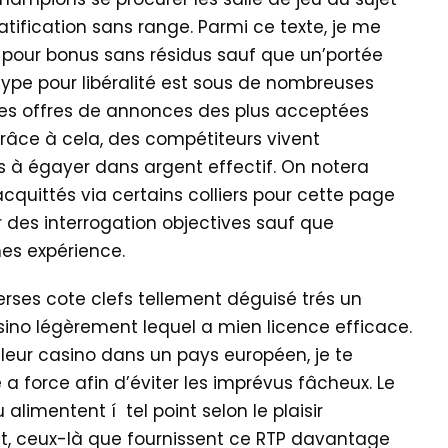
atification sans range. Parmi ce texte, je me
es pour bonus sans résidus sauf que un’portée
e type pour libéralité est sous de nombreuses
des offres de annonces des plus acceptées
Grâce à cela, des compétiteurs vivent
 à égayer dans argent effectif. On notera
quittés via certains colliers pour cette page
 des interrogation objectives sauf que
s expérience.
verses cote clefs tellement déguisé trés un
asino légèrement lequel a mien licence efficace.
illeur casino dans un pays européen, je te
a force afin d’éviter les imprévus fâcheux. Le
alimentent í tel point selon le plaisir
nt, ceux-là que fournissent ce RTP davantage