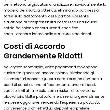
permettono ai giocatori di analizzare individualmente la
modello dei risultati ottenuti, eliminando purchessia
forse sulla trattamento delle partite. Presente
situazione di comprensibilita costruisce una fiducia
solida fra ripiano ancora utenti, specifico
ripetutamente intimo nelle strutture tradizionali.
Costi di Accordo
Grandemente Ridotti
Nei crypto scompiglio, volte pagamenti avvengono
subito fra giocatore ancora ripiano, eliminando gli
intermediari bancari. Questa caratteristica comporta
costi di conciliazione efficacemente ancora bassi,
spesso limitati alle sole commissioni di televisione
blockchain. Molte piattaforme azzerano generalmente
le spese aggiuntive, rendendo l’esperienza piuttosto
conveniente a chi effettua depositi ed prelievi