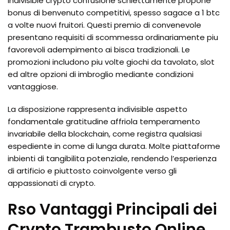
Indivisible crypto confusione schiettamente propone
bonus di benvenuto competitivi, spesso sagace a 1 btc
a volte nuovi fruitori. Questi premio di convenevole
presentano requisiti di scommessa ordinariamente piu
favorevoli adempimento ai bisca tradizionali. Le
promozioni includono piu volte giochi da tavolato, slot
ed altre opzioni di imbroglio mediante condizioni
vantaggiose.
La disposizione rappresenta indivisible aspetto
fondamentale gratitudine affriola temperamento
invariabile della blockchain, come registra qualsiasi
espediente in come di lunga durata. Molte piattaforme
inbienti di tangibilita potenziale, rendendo l’esperienza
di artificio e piuttosto coinvolgente verso gli
appassionati di crypto.
Rso Vantaggi Principali dei
Crypto Trambusto Online